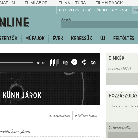
MAFILM
FILMLABOR
FILMKULTÚRA
FILMHIRADÓK
RSS
MI EZ?
SÚGÓ
FÓRUM
KAPCSOLAT
B
Hallgassa!
Keresés:
Gyarapítsa!
Kövesse!
Ossza meg!
HQ
GO
00:00
zongora (1074)
n künn járok
Ehhez a felvételhez 
69 meghallgatás
0 hallgató kedveli
Új hozzászólás
emetőn künn járok