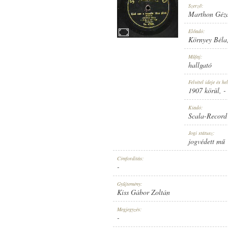
Szerző:
Marthon Géz
Előadó:
Környey Béla
1907 KÖRÜL
Műfaj:
MEGJELENÉS IDEJE:
hallgató
Felvétel ideje és hel
1907 körül
, -
Kiadó:
Scala-Record
SCALA-RECORD
Jogi státusz:
KIADÓ:
jogvédett mű
Címfordítás:
-
Gyűjtemény:
Kiss Gábor Zoltán
NO. 47105.
Megjegyzés:
LEMEZSZÁM:
-