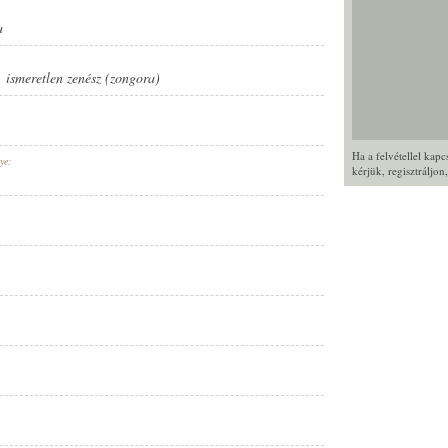
a
,
ismeretlen zenész (zongora)
Ha a felvétellel kap
ye:
kérjük,
regisztráljon