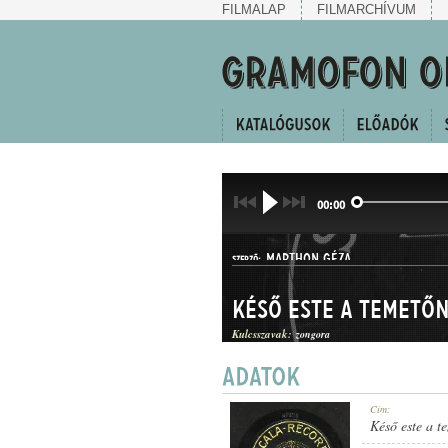
FILMALAP
FILMARCHÍVUM
00:00
MARTHON GÉZA
SZERZŐ:
Késő este a temető
Kulcsszavak:
zongora
HALLGATÓ
Cím:
MŰFAJ:
Késő este a t