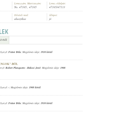
Lemezszám, Matricaszám:
Lemez oldalpár:
No. 47105., 47105
47105/47133
Felvételi mód:
Állapot:
akusztikus
jó
NÉSZ (ZONGORA)
 évből
 Szerző:
Fráter Béla
; Megjelenés ideje:
1910 körül
RANGOK"-BÓL
zerző:
Robert Planquette
-
Rákosi Jenő
; Megjelenés ideje:
1908
 Szerző:
-
; Megjelenés ideje:
1908 körül
 Szerző:
Fráter Béla
; Megjelenés ideje:
1910 körül