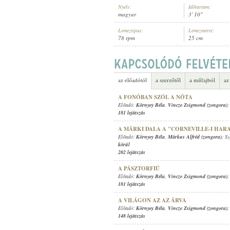
Nyelv:
Időtartam:
magyar
3' 10"
Lemeztípus:
Lemezméret:
78 rpm
25 cm
KÖRNYEY BÉLA
,
ISMERETLEN ZE
ELŐADÓ:
az előadótól
a szerzőtől
a műfajból
az
A FONÓBAN SZÓL A NÓTA
Előadó:
Környey Béla
,
Vincze Zsigmond (zongora)
;
181 lejátszás
A MÁRKI DALA A "CORNEVILLE-I HA
Előadó:
Környey Béla
,
Márkus Alfréd (zongora)
; S
körül
202 lejátszás
A PÁSZTORFIÚ
Előadó:
Környey Béla
,
Vincze Zsigmond (zongora)
;
181 lejátszás
A VILÁGON AZ AZ ÁRVA
Előadó:
Környey Béla
,
Vincze Zsigmond (zongora)
;
148 lejátszás