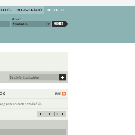
ELÉPÉS
REGISZTRÁCIÓ
HU
EN
DE
Miben?
Mindenben
RSS
még nem érkezett hozzászólás.
1