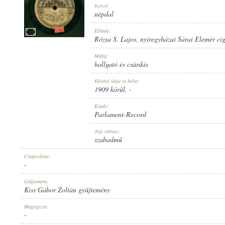
Szerző:
népdal
Előadó:
Rózsa S. Lajos
,
nyíregyházai Sárai Elemér ci
1909 KÖRÜL
Műfaj:
MEGJELENÉS IDEJE:
hallgató és csárdás
Felvétel ideje és helye:
1909 körül
, -
Kiadó:
Parlament-Record
PARLAMENT-RECORD
Jogi státusz:
KIADÓ:
szabadmű
Címfordítás:
-
Gyűjtemény:
Kiss Gábor Zoltán gyűjtemény
782
Megjegyzés:
LEMEZSZÁM:
-