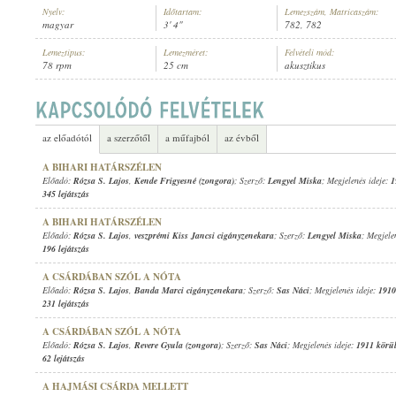
Nyelv:
Időtartam:
Lemezszám, Matricaszám:
magyar
3' 4"
782, 782
Lemeztípus:
Lemezméret:
Felvételi mód:
78 rpm
25 cm
akusztikus
RÓZSA S. LAJOS
,
NYÍREGYHÁZAI SÁRAI ELEMÉR CIGÁNYZENEKARA
ELŐADÓ:
az előadótól
a szerzőtől
a műfajból
az évből
A BIHARI HATÁRSZÉLEN
Előadó:
Rózsa S. Lajos
,
Kende Frigyesné (zongora)
; Szerző:
Lengyel Miska
; Megjelenés ideje:
1
345 lejátszás
A BIHARI HATÁRSZÉLEN
Előadó:
Rózsa S. Lajos
,
veszprémi Kiss Jancsi cigányzenekara
; Szerző:
Lengyel Miska
; Megjele
196 lejátszás
A CSÁRDÁBAN SZÓL A NÓTA
Előadó:
Rózsa S. Lajos
,
Banda Marci cigányzenekara
; Szerző:
Sas Náci
; Megjelenés ideje:
1910
231 lejátszás
A CSÁRDÁBAN SZÓL A NÓTA
Előadó:
Rózsa S. Lajos
,
Revere Gyula (zongora)
; Szerző:
Sas Náci
; Megjelenés ideje:
1911 körü
62 lejátszás
A HAJMÁSI CSÁRDA MELLETT