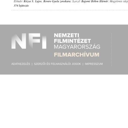
Előadó:
Rózsa S. Lajos
,
Revere Gyula zenekara
; Szerző:
Bajomi Böhm Hümér
; Megjelenés idej
374 lejátszás
ADATKEZELÉS
|
SZERZŐI ÉS FELHASZNÁLÓI JOGOK
|
IMPRESSZUM