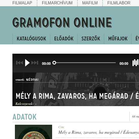
FILMALAP
FILMARCHÍVUM
MAFILM
FILMLABOR
00:00
00:00
NÉPDAL
SZERZŐ:
Kulcsszavak:
-
68 m
HALLGATÓ ÉS CSÁRDÁS
Cím:
MŰFAJ:
Mély a Rima, zavaros, ha megárad / Édesan