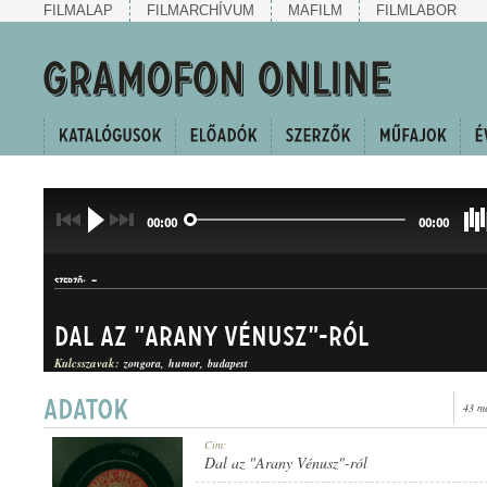
FILMALAP
FILMARCHÍVUM
MAFILM
FILMLABOR
00:00
00:00
-
SZERZŐ:
Dal az "Arany Vénusz"-ról
Kulcsszavak:
zongora
humor
budapest
43 m
KUPLÉ
Cím:
MŰFAJ:
Dal az "Arany Vénusz"-ról