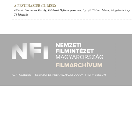
A PESTI HÁZIÚR (II. RÉSZ)
Előadó:
Baumann Károly
,
Fővárosi Orfeum zenekara
; Szerző:
Weiner István
; Megjelenés ideje
71 lejátszás
ADATKEZELÉS
|
SZERZŐI ÉS FELHASZNÁLÓI JOGOK
|
IMPRESSZUM