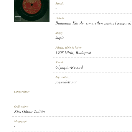
Szerző:
-
Előadó:
Baumann Károly
,
ismeretlen zenész (zongora)
1908 KÖRÜL
Műfaj:
MEGJELENÉS IDEJE:
kuplé
Felvétel ideje és helye:
1908 körül
, Budapest
Kiadó:
Olympia-Record
OLYMPIA-RECORD
Jogi státusz:
KIADÓ:
jogvédett mű
Címfordítás:
-
Gyűjtemény:
Kiss Gábor Zoltán
NO. 46282.
Megjegyzés:
LEMEZSZÁM:
-