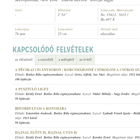
Nyelv:
Időtartam:
Lemezszám, Matricaszám:
-
2' 54"
No. 15813., 5032 /
He.407-X
Lemeztípus:
Lemezméret:
Felvételi mód:
78 rpm
25 cm
akusztikus
BERKES BÉLA CIGÁNYZENAKARA
ELŐADÓ:
az előadótól
a szerzőtől
a műfajból
az évből
A PÉCSKAI CIGÁNYSORON / KORCSMÁROSNÉ CSÓKOLOM A CSÓKOS SZ
Előadó:
Berkes Béla cigányzenakara
; Szerző:
Grósz Alfréd
,
Sas Náci
; Megjelenés ideje:
1912 kö
106 lejátszás
A PUSZTULÓ LIGET
Előadó:
Király Ernő
,
Berkes Béla cigányzenakara
; Szerző:
Nádor Mihály
-
Nagy Endre
; Megjel
50 lejátszás
BEFORDULTAM A KONYHÁRA
Előadó:
Ismeretlen énekesek
,
Berkes Béla cigányzenakara
; Szerző:
Szabadi Frank Ignác
-
Pető
ideje:
1913 körül
98 lejátszás
HAJNAL ELŐTT IS, HAJNAL UTÁN IS
Előadó:
Király Ernő
,
Berkes Béla cigányzenakara
; Szerző:
Kondor Ernő
; Megjelenés ideje:
191