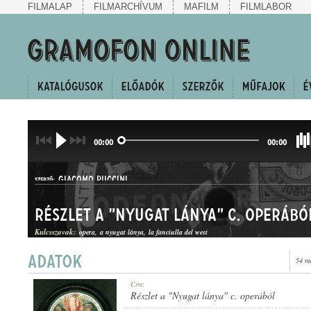
FILMALAP
FILMARCHÍVUM
MAFILM
FILMLABOR
00:00
00:00
GIACOMO PUCCINI
SZERZŐ:
Részlet a "Nyugat lánya" c. operábó
Kulcsszavak:
opera
a nyugat lánya
la fanciulla del west
54 m
OPERARÉSZLET
Cím:
MŰFAJ:
Részlet a "Nyugat lánya" c. operából