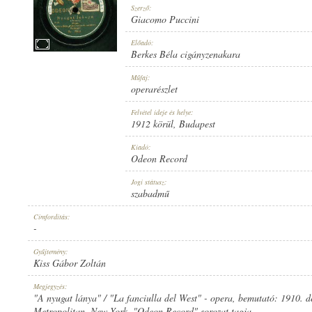
Szerző:
Giacomo Puccini
Előadó:
Berkes Béla cigányzenakara
1912 KÖRÜL
Műfaj:
MEGJELENÉS IDEJE:
operarészlet
Felvétel ideje és helye:
1912 körül
, Budapest
Kiadó:
Odeon Record
ODEON RECORD
Jogi státusz:
KIADÓ:
szabadmű
Címfordítás:
-
Gyűjtemény:
Kiss Gábor Zoltán
NO. 15813.
Megjegyzés:
LEMEZSZÁM:
"A nyugat lánya" / "La fanciulla del West" - opera, bemutató: 1910. 
Metropolitan, New York. "Odeon Record" sorozat tagja.