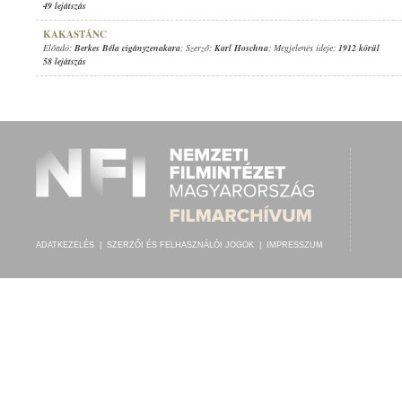
49 lejátszás
KAKASTÁNC
Előadó:
Berkes Béla cigányzenakara
; Szerző:
Karl Hoschna
; Megjelenés ideje:
1912 körül
58 lejátszás
ADATKEZELÉS
|
SZERZŐI ÉS FELHASZNÁLÓI JOGOK
|
IMPRESSZUM