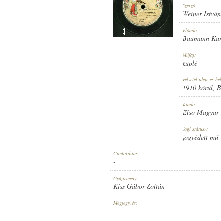
Szerző:
Weiner István
Előadó:
Baumann Kár
1910 KÖRÜL
Műfaj:
MEGJELENÉS IDEJE:
kuplé
Felvétel ideje és hel
1910 körül
, 
Kiadó:
Első Magyar
ELSŐ MAGYAR HANGLEMEZ GYÁR
Jogi státusz:
KIADÓ:
jogvédett mű
Címfordítás:
-
Gyűjtemény:
Kiss Gábor Zoltán
2559
Megjegyzés:
LEMEZSZÁM:
-