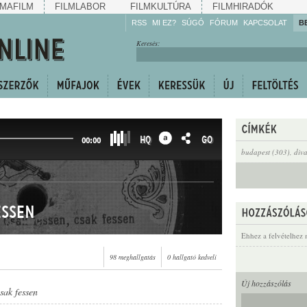
MAFILM
FILMLABOR
FILMKULTÚRA
FILMHIRADÓK
RSS
MI EZ?
SÚGÓ
FÓRUM
KAPCSOLAT
B
Hallgassa!
Keresés:
Gyarapítsa!
Kövesse!
Ossza meg!
HQ
GO
00:00
budapest (303)
,
diva
essen
Ehhez a felvételhez 
98 meghallgatás
0 hallgató kedveli
Új hozzászólás
sak fessen