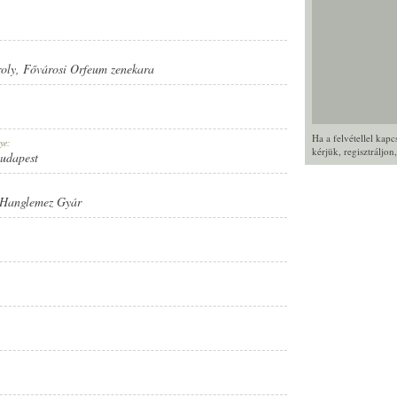
oly
,
Fővárosi Orfeum zenekara
Ha a felvétellel kap
ye:
kérjük,
regisztráljon
Budapest
 Hanglemez Gyár