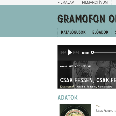
FILMALAP
FILMARCHÍVUM
00:00
WEINER ISTVÁN
SZERZŐ:
Csak fessen, csak f
Kulcsszavak:
paródia
budapest
kereskedelem
KUPLÉ
Cím:
MŰFAJ:
Csak fessen, c