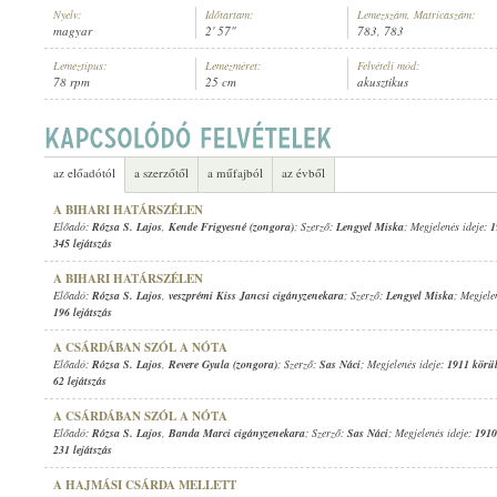
Nyelv:
Időtartam:
Lemezszám, Matricaszám:
magyar
2' 57"
783, 783
Lemeztípus:
Lemezméret:
Felvételi mód:
78 rpm
25 cm
akusztikus
RÓZSA S. LAJOS
,
NYÍREGYHÁZAI SÁRAI ELEMÉR CIGÁNYZENEKARA
ELŐADÓ:
az előadótól
a szerzőtől
a műfajból
az évből
A BIHARI HATÁRSZÉLEN
Előadó:
Rózsa S. Lajos
,
Kende Frigyesné (zongora)
; Szerző:
Lengyel Miska
; Megjelenés ideje:
1
345 lejátszás
A BIHARI HATÁRSZÉLEN
Előadó:
Rózsa S. Lajos
,
veszprémi Kiss Jancsi cigányzenekara
; Szerző:
Lengyel Miska
; Megjele
196 lejátszás
A CSÁRDÁBAN SZÓL A NÓTA
Előadó:
Rózsa S. Lajos
,
Revere Gyula (zongora)
; Szerző:
Sas Náci
; Megjelenés ideje:
1911 körü
62 lejátszás
A CSÁRDÁBAN SZÓL A NÓTA
Előadó:
Rózsa S. Lajos
,
Banda Marci cigányzenekara
; Szerző:
Sas Náci
; Megjelenés ideje:
1910
231 lejátszás
A HAJMÁSI CSÁRDA MELLETT