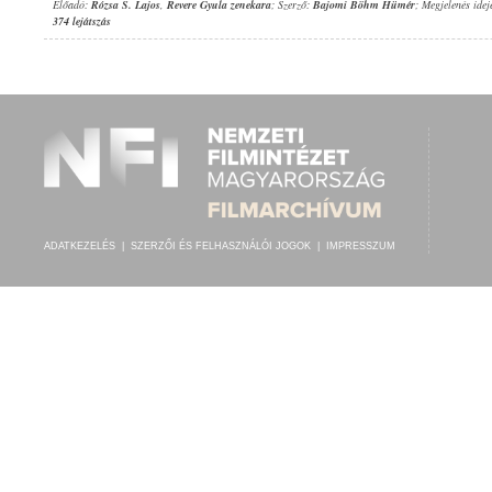
Előadó:
Rózsa S. Lajos
,
Revere Gyula zenekara
; Szerző:
Bajomi Böhm Hümér
; Megjelenés idej
374 lejátszás
ADATKEZELÉS
|
SZERZŐI ÉS FELHASZNÁLÓI JOGOK
|
IMPRESSZUM