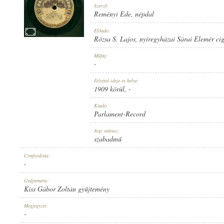
Szerző:
Reményi Ede
,
népdal
Előadó:
Rózsa S. Lajos
,
nyíregyházai Sárai Elemér ci
1909 KÖRÜL
Műfaj:
MEGJELENÉS IDEJE:
-
Felvétel ideje és helye:
1909 körül
, -
Kiadó:
Parlament-Record
PARLAMENT-RECORD
Jogi státusz:
KIADÓ:
szabadmű
Címfordítás:
-
Gyűjtemény:
Kiss Gábor Zoltán gyűjtemény
783
Megjegyzés:
LEMEZSZÁM:
-