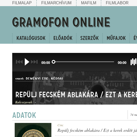
FILMALAP
FILMARCHÍVUM
MAFILM
FILMLABOR
00:00
00:00
REMÉNYI EDE
,
NÉPDAL
SZERZŐ:
Kulcsszavak:
-
74 m
Cím:
MŰFAJ:
Repülj fecském ablakára / Ezt a kerek erdőt j