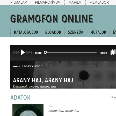
FILMALAP
FILMARCHÍVUM
MAFILM
FILMLABOR
00:00
00:00
GRÓSZ ALFRÉD
SZERZŐ:
Arany haj, arany haj
Kulcsszavak:
zongora
szerelem
divat
20 m
KUPLÉ
Cím:
MŰFAJ:
Arany haj, arany haj