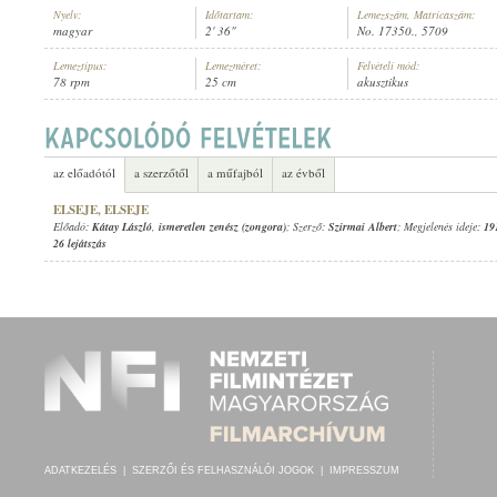
Nyelv:
Időtartam:
Lemezszám, Matricaszám:
magyar
2' 36"
No. 17350., 5709
Lemeztípus:
Lemezméret:
Felvételi mód:
78 rpm
25 cm
akusztikus
KÁTAY LÁSZLÓ
,
ISMERETLEN ZENÉSZ (ZONGORA)
ELŐADÓ:
az előadótól
a szerzőtől
a műfajból
az évből
ELSEJE, ELSEJE
Előadó:
Kátay László
,
ismeretlen zenész (zongora)
; Szerző:
Szirmai Albert
; Megjelenés ideje:
19
26 lejátszás
ADATKEZELÉS
|
SZERZŐI ÉS FELHASZNÁLÓI JOGOK
|
IMPRESSZUM