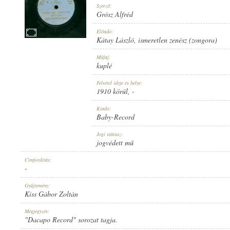
Szerző:
Grósz Alfréd
Előadó:
Kátay László
,
ismeretlen zenész (zongora)
1910 KÖRÜL
Műfaj:
MEGJELENÉS IDEJE:
kuplé
Felvétel ideje és helye:
1910 körül
, -
Kiadó:
Baby-Record
BABY-RECORD
Jogi státusz:
KIADÓ:
jogvédett mű
Címfordítás:
-
Gyűjtemény:
Kiss Gábor Zoltán
NO. 17350.
Megjegyzés:
LEMEZSZÁM:
"Dacapo Record" sorozat tagja.