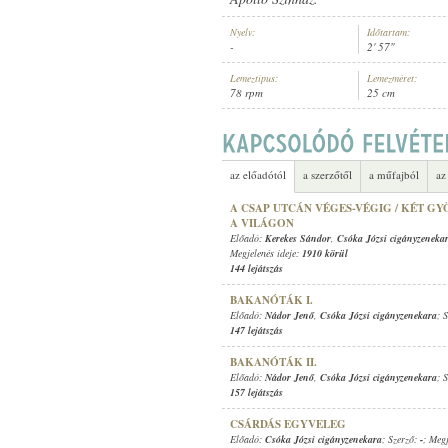
Nyelv:
Időtartam:
-
2' 57"
Lemeztípus:
Lemezméret:
78 rpm
25 cm
CSÓKA JÓZSI CIGÁNYZENEKARA
ELŐADÓ:
az előadótól
a szerzőtől
a műfajból
az
A CSAP UTCÁN VÉGES-VÉGIG / KÉT GY
A VILÁGON
Előadó:
Kerekes Sándor
,
Csóka Józsi cigányzeneka
Megjelenés ideje:
1910 körül
144 lejátszás
BAKANÓTÁK I.
Előadó:
Nádor Jenő
,
Csóka Józsi cigányzenekara
; 
147 lejátszás
BAKANÓTÁK II.
Előadó:
Nádor Jenő
,
Csóka Józsi cigányzenekara
; 
157 lejátszás
CSÁRDÁS EGYVELEG
Előadó:
Csóka Józsi cigányzenekara
; Szerző:
-
; Megj