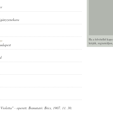
er
igányzenekara
Ha a felvétellel kap
ye:
kérjük,
regisztráljon
Budapest
d
Violetta" - operett. Bemutató: Bécs, 1907. 11. 30.