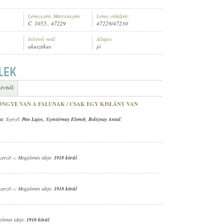
Lemezszám, Matricaszám:
Lemez oldalpár:
C. 1055., 47229
47229/47230
Felvételi mód:
Állapot:
akusztikus
jó
 évből
ÖNGYE VAN A FALUNAK / CSAK EGY KISLÁNY VAN
ra
; Szerző:
Pete Lajos
,
Szentirmay Elemér
,
Beleznay Antal
;
Szerző:
-
; Megjelenés ideje:
1918 körül
Szerző:
-
; Megjelenés ideje:
1918 körül
elenés ideje:
1910 körül