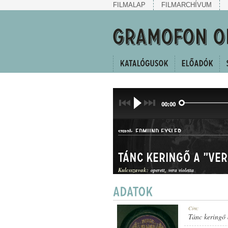
FILMALAP
FILMARCHÍVUM
00:00
EDMUND EYSLER
SZERZŐ:
Tánc keringő a "Ver
Kulcsszavak:
operett
vera violetta
KERINGŐ
Cím:
MŰFAJ:
Tánc keringő 