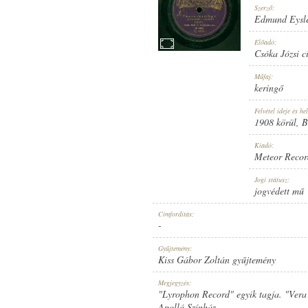
Szerző:
Edmund Eysl
Előadó:
Csóka Józsi c
1908 KÖRÜL
Műfaj:
MEGJELENÉS IDEJE:
keringő
Felvétel ideje és hel
1908 körül
, 
Kiadó:
Meteor Recor
METEOR RECORD
Jogi státusz:
KIADÓ:
jogvédett mű
Címfordítás:
-
Gyűjtemény:
Kiss Gábor Zoltán gyűjtemény
C. 1055.
Megjegyzés:
LEMEZSZÁM:
"Lyrophon Record" egyik tagja. "Vera 
Apolló Színház.