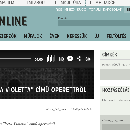
MAFILM
FILMLABOR
FILMKULTÚRA
FILMHIRADÓK
RSS
MI EZ?
SÚGÓ
FÓRUM
KAPCSOLAT
B
Hallgassa!
Keresés:
Gyarapítsa!
Kövesse!
Ossza meg!
HQ
GO
00:00
operett (695)
,
vera v
a Violetta" című operettből
Ehhez a felvételhez 
60 meghallgatás
0 hallgató kedveli
Új hozzászólás
a "Vera Violetta" című operettből