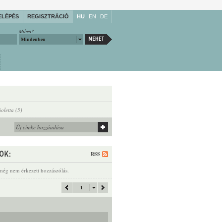
ELÉPÉS
REGISZTRÁCIÓ
HU
EN
DE
Miben?
Mindenben
ioletta (5)
RSS
még nem érkezett hozzászólás.
1