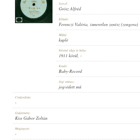
Szerző:
Grósz Alfréd
Előadó:
Ferenczi Valéria
,
ismeretlen zenész (zongora)
1911 KÖRÜL
Műfaj:
MEGJELENÉS IDEJE:
kuplé
Felvétel ideje és helye:
1911 körül
, -
Kiadó:
Baby-Record
BABY-RECORD
Jogi státusz:
KIADÓ:
jogvédett mű
Címfordítás:
-
Gyűjtemény:
Kiss Gábor Zoltán
12651
Megjegyzés:
LEMEZSZÁM:
-