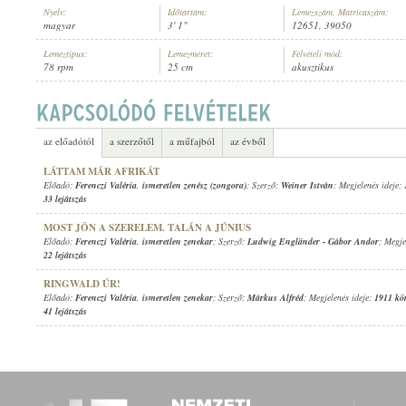
Nyelv:
Időtartam:
Lemezszám, Matricaszám:
magyar
3' 1"
12651, 39050
Lemeztípus:
Lemezméret:
Felvételi mód:
78 rpm
25 cm
akusztikus
FERENCZI VALÉRIA
,
ISMERETLEN ZENÉSZ (ZONGORA)
ELŐADÓ:
az előadótól
a szerzőtől
a műfajból
az évből
LÁTTAM MÁR AFRIKÁT
Előadó:
Ferenczi Valéria
,
ismeretlen zenész (zongora)
; Szerző:
Weiner István
; Megjelenés ideje:
33 lejátszás
MOST JÖN A SZERELEM. TALÁN A JÚNIUS
Előadó:
Ferenczi Valéria
,
ismeretlen zenekar
; Szerző:
Ludwig Engländer
-
Gábor Andor
; Megje
22 lejátszás
RINGWALD ÚR!
Előadó:
Ferenczi Valéria
,
ismeretlen zenekar
; Szerző:
Márkus Alfréd
; Megjelenés ideje:
1911 kö
41 lejátszás