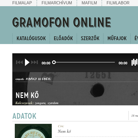
FILMALAP
FILMARCHÍVUM
MAFILM
FILMLABOR
00:00
00:00
GRÓSZ ALFRÉD
SZERZŐ:
Nem kő
Kulcsszavak:
zongora
szerelem
18 m
KUPLÉ
Cím:
MŰFAJ:
Nem kő