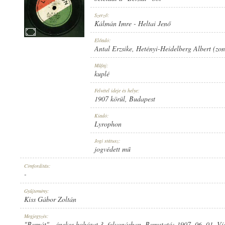
Szerző:
Kálmán Imre
-
Heltai Jenő
Előadó:
Antal Erzsike
,
Hetényi-Heidelberg Albert (zo
1907 KÖRÜL
MEGJELENÉS IDEJE:
Műfaj:
kuplé
Felvétel ideje és helye:
1907 körül
, Budapest
Kiadó:
Lyrophon
LYROPHON
KIADÓ:
Jogi státusz:
jogvédett mű
Címfordítás:
-
Gyűjtemény:
Kiss Gábor Zoltán
U. 6971.
LEMEZSZÁM:
Megjegyzés:
"Bernát" - énekes bohózat 3. felvonásban. Bemutató: 1907. 06. 01. Ví