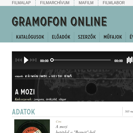
FILMALAP
FILMARCHÍVUM
MAFILM
FILMLABOR
00:00
00:00
KÁLMÁN IMRE
-
HELTAI JENŐ
SZERZŐ:
A mozi
Kulcsszavak:
zongora
örökzöld
sláger
505 me
KUPLÉ
Cím:
MŰFAJ:
A mozi
betétdal a "Bernát"-ból