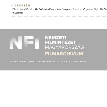
GIRÁRDI RÉZI
Előadó:
Antal Erzsike
,
Hetényi-Heidelberg Albert (zongora)
; Szerző:
-
; Megjelenés ideje:
1907 k
74 lejátszás
ADATKEZELÉS
|
SZERZŐI ÉS FELHASZNÁLÓI JOGOK
|
IMPRESSZUM