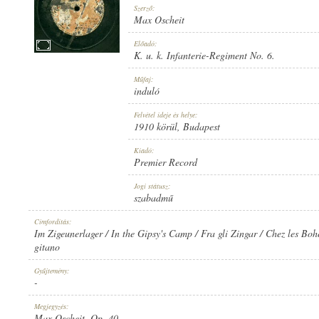
Szerző:
Max Oscheit
Előadó:
K. u. k. Infanterie-Regiment No. 6.
1910 KÖRÜL
Műfaj:
MEGJELENÉS IDEJE:
induló
Felvétel ideje és helye:
1910 körül
, Budapest
Kiadó:
Premier Record
PREMIER RECORD
Jogi státusz:
KIADÓ:
szabadmű
Címfordítás:
Im Zigeunerlager / In the Gipsy's Camp / Fra gli Zingar / Chez les Bo
gitano
Gyűjtemény:
-
709
LEMEZSZÁM:
Megjegyzés:
Max Oscheit, Op. 40