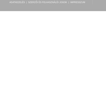
ADATKEZELÉS
|
SZERZŐI ÉS FELHASZNÁLÓI JOGOK
|
IMPRESSZUM