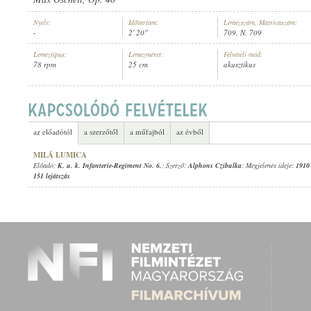
Nyelv:
Időtartam:
Lemezszám, Matricaszám:
-
2' 20"
709, N. 709
Lemeztípus:
Lemezméret:
Felvételi mód:
78 rpm
25 cm
akusztikus
K. U. K. INFANTERIE-REGIMENT NO. 6.
ELŐADÓ:
az előadótól
a szerzőtől
a műfajból
az évből
MILÁ LUMICA
Előadó:
K. u. k. Infanterie-Regiment No. 6.
; Szerző:
Alphons Czibulka
; Megjelenés ideje:
1910
151 lejátszás