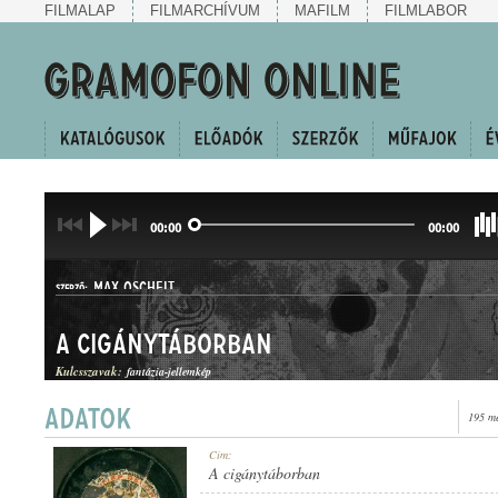
FILMALAP
FILMARCHÍVUM
MAFILM
FILMLABOR
00:00
00:00
MAX OSCHEIT
SZERZŐ:
A cigánytáborban
Kulcsszavak:
fantázia-jellemkép
195 me
INDULÓ
Cím:
MŰFAJ:
A cigánytáborban