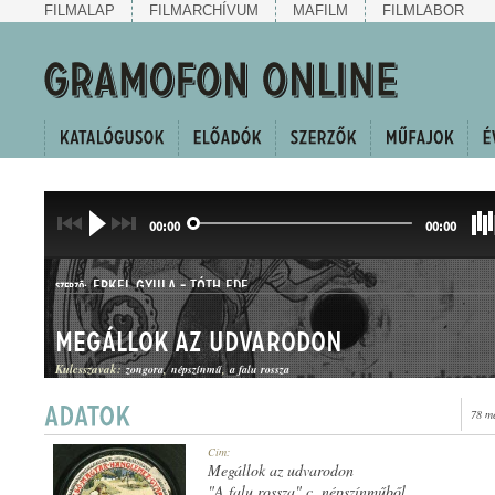
FILMALAP
FILMARCHÍVUM
MAFILM
FILMLABOR
00:00
00:00
ERKEL GYULA
-
TÓTH EDE
SZERZŐ:
Megállok az udvarodon
Kulcsszavak:
zongora
népszínmű
a falu rossza
78 m
HALLGATÓ
Cím:
MŰFAJ:
Megállok az udvarodon
"A falu rossza" c. népszínműből