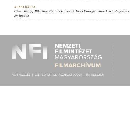
ALFIO BÁTYA
Előadó:
Környey Béla
,
ismeretlen zenekar
; Szerző:
Pietro Mascagni
-
Radó Antal
; Megjelenés i
107 lejátszás
ADATKEZELÉS
|
SZERZŐI ÉS FELHASZNÁLÓI JOGOK
|
IMPRESSZUM