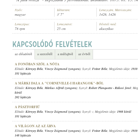
Nyelv:
Időtartam:
Lemezszám, Matricaszám:
magyar
3' 7"
1426, 1426
Lemeztípus:
Lemezméret:
Felvételi mód:
78 rpm
25 cm
akusztikus
KÖRNYEY BÉLA
,
VINCZE ZSIGMOND (ZONGORA)
ELŐADÓ:
az előadótól
a szerzőtől
a műfajból
az évből
A FONÓBAN SZÓL A NÓTA
Előadó:
Környey Béla
,
Vincze Zsigmond (zongora)
; Szerző:
Fráter Béla
; Megjelenés ideje:
1910
181 lejátszás
A MÁRKI DALA A "CORNEVILLE-I HARANGOK"-BÓL
Előadó:
Környey Béla
,
Márkus Alfréd (zongora)
; Szerző:
Robert Planquette
-
Rákosi Jenő
; Meg
körül
202 lejátszás
A PÁSZTORFIÚ
Előadó:
Környey Béla
,
Vincze Zsigmond (zongora)
; Szerző:
-
; Megjelenés ideje:
1908 körül
181 lejátszás
A VILÁGON AZ AZ ÁRVA
Előadó:
Környey Béla
,
Vincze Zsigmond (zongora)
; Szerző:
Fráter Béla
; Megjelenés ideje:
1910
148 lejátszás