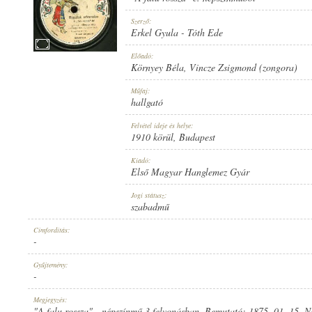
Szerző:
Erkel Gyula
-
Tóth Ede
Előadó:
Környey Béla
,
Vincze Zsigmond (zongora)
1910 KÖRÜL
MEGJELENÉS IDEJE:
Műfaj:
hallgató
Felvétel ideje és helye:
1910 körül
, Budapest
Kiadó:
Első Magyar Hanglemez Gyár
ELSŐ MAGYAR HANGLEMEZ GYÁR
KIADÓ:
Jogi státusz:
szabadmű
Címfordítás:
-
Gyűjtemény:
-
1426
LEMEZSZÁM:
Megjegyzés:
"A falu rossza" - népszínmű 3 felvonásban. Bemutató: 1875. 01. 15. N