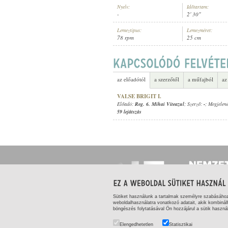
Nyelv:
Időtartam:
-
2' 30"
Lemeztípus:
Lemezméret:
78 rpm
25 cm
REG. 6. MIHAI VITEAZUL
ELŐADÓ:
az előadótól
a szerzőtől
a műfajból
az
VALSE BRIGIT I.
Előadó:
Reg. 6. Mihai Viteazul
; Szerző:
-
; Megjelen
59 lejátszás
Sütiket használunk a tartalmak személyre szabásáho
weboldalhasználatra vonatkozó adatait, akik kombinál
böngészés folytatásával Ön hozzájárul a sütik haszná
ADATKEZELÉS
|
SZERZŐI ÉS FELHASZNÁLÓI J
Elengedhetetlen
Statisztikai