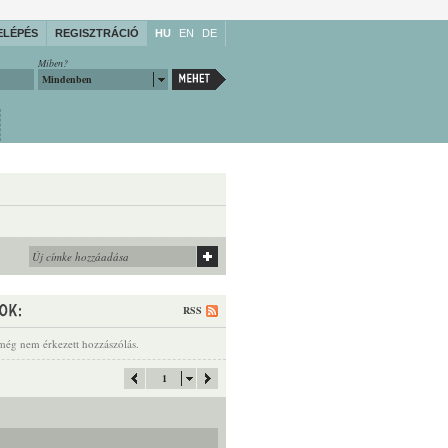
ELÉPÉS
REGISZTRÁCIÓ
HU
EN
DE
Miben?
Mindenben
RSS
még nem érkezett hozzászólás.
1