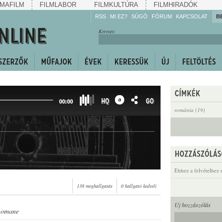
MAFILM
FILMLABOR
FILMKULTÚRA
FILMHIRADÓK
RSS
MI EZ?
SÚGÓ
FÓRUM
KAPCSOLAT
B
Hallgassa!
Keresés:
Gyarapítsa!
Kövesse!
Ossza meg!
HQ
GO
00:00
románia (19)
e
Ehhez a felvételhez 
138 meghallgatás
0 hallgató kedveli
Új hozzászólás
Romane