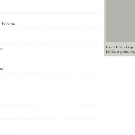
 Viteazul
Ha a felvétellel kap
ye:
kérjük,
regisztráljon
rd