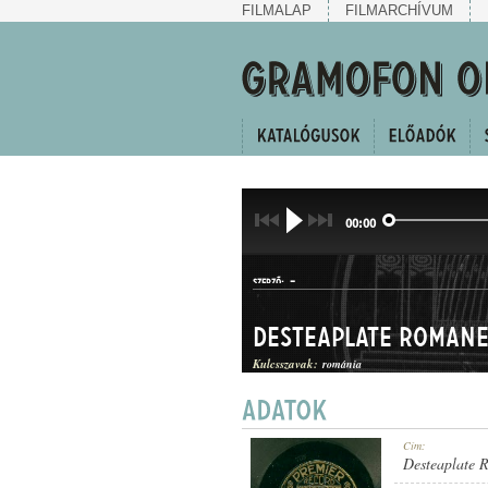
FILMALAP
FILMARCHÍVUM
00:00
-
SZERZŐ:
Desteaplate Roman
Kulcsszavak:
románia
INDULÓ
Cím:
MŰFAJ:
Desteaplate 