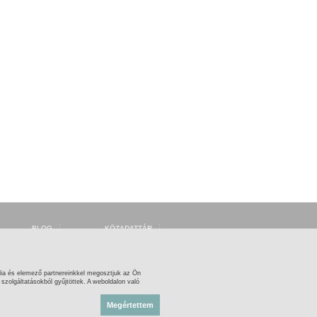
BLOG
KÖZADATTÁR
FÓRUM
MSZH
FACEBOOK
ARTISJUS
TWITTER
OSZMI
OSZK ZENEMŰTÁR
ia és elemező partnereinkkel megosztjuk az Ön
zolgáltatásokból gyűjtöttek. A weboldalon való
Megértettem