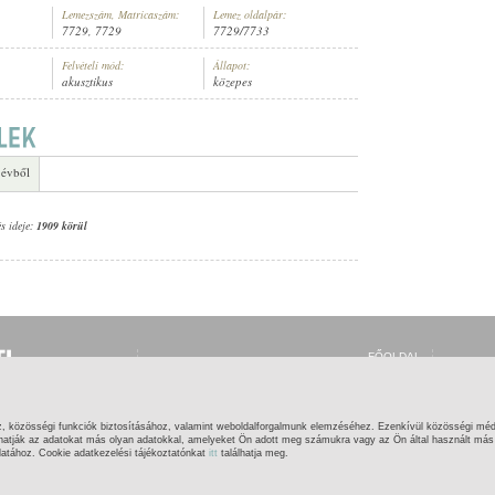
Lemezszám, Matricaszám:
Lemez oldalpár:
7729, 7729
7729/7733
Felvételi mód:
Állapot:
akusztikus
közepes
 évből
és ideje:
1909 körül
FŐOLDAL
BELÉPÉS
REGISZTRÁCIÓ
MI EZ?
SÚGÓ
z, közösségi funkciók biztosításához, valamint weboldalforgalmunk elemzéséhez. Ezenkívül közösségi méd
KAPCSOLAT
hatják az adatokat más olyan adatokkal, amelyeket Ön adott meg számukra vagy az Ön által használt más s
latához. Cookie adatkezelési tájékoztatónkat
itt
találhatja meg.
OGOK
|
IMPRESSZUM