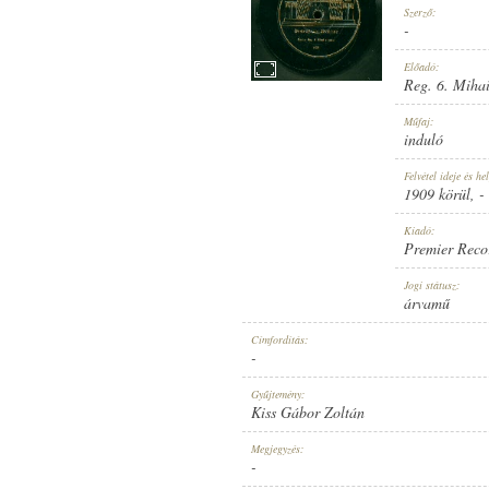
Szerző:
-
Előadó:
Reg. 6. Mihai
1909 KÖRÜL
Műfaj:
MEGJELENÉS IDEJE:
induló
Felvétel ideje és hel
1909 körül
, -
Kiadó:
Premier Reco
PREMIER RECORD
Jogi státusz:
KIADÓ:
árvamű
Címfordítás:
-
Gyűjtemény:
Kiss Gábor Zoltán
7729
Megjegyzés:
LEMEZSZÁM:
-