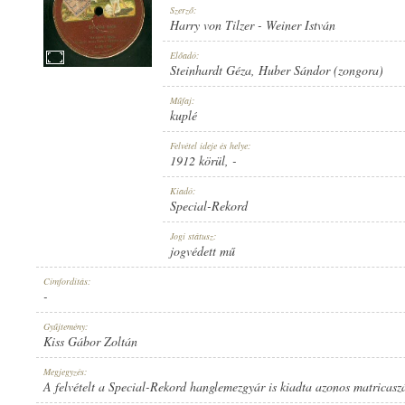
Szerző:
Harry von Tilzer
-
Weiner István
Előadó:
Steinhardt Géza
,
Huber Sándor (zongora)
STEINHARDT GÉZA
,
HUBER SÁNDOR (ZONGORA)
Műfaj:
ELŐADÓ:
kuplé
Felvétel ideje és helye:
1912 körül
, -
Kiadó:
Special-Rekord
HARRY VON TILZER
-
WEINER ISTVÁN
Jogi státusz:
SZERZŐ:
jogvédett mű
Címfordítás:
-
Gyűjtemény:
Kiss Gábor Zoltán
KUPLÉ
Megjegyzés:
MŰFAJ:
A felvételt a Special-Rekord hanglemezgyár is kiadta azonos matricas