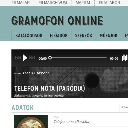
FILMALAP
FILMARCHÍVUM
MAFILM
FILMLABOR
00:00
00:00
SPECIAL-REKORD
KIADÓ:
Telefon nóta (Paródia)
Kulcsszavak:
zongora
humor
paródia
95 m
11196
Cím:
LEMEZSZÁM:
Telefon nóta (Paródia)