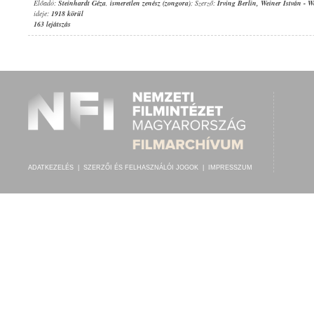
Előadó:
Steinhardt Géza
,
ismeretlen zenész (zongora)
; Szerző:
Irving Berlin
,
Weiner István
-
We
ideje:
1918 körül
163 lejátszás
ADATKEZELÉS
|
SZERZŐI ÉS FELHASZNÁLÓI JOGOK
|
IMPRESSZUM