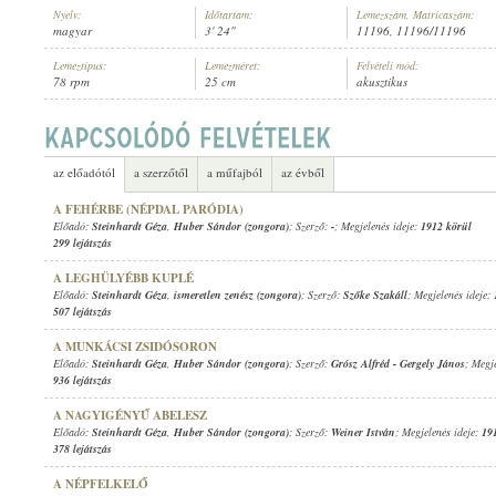
Nyelv:
Időtartam:
Lemezszám, Matricaszám:
magyar
3' 24"
11196, 11196/11196
Lemeztípus:
Lemezméret:
Felvételi mód:
78 rpm
25 cm
akusztikus
1912 KÖRÜL
MEGJELENÉS IDEJE:
az előadótól
a szerzőtől
a műfajból
az évből
A FEHÉRBE (NÉPDAL PARÓDIA)
Előadó:
Steinhardt Géza
,
Huber Sándor (zongora)
; Szerző:
-
; Megjelenés ideje:
1912 körül
299 lejátszás
A LEGHÜLYÉBB KUPLÉ
Előadó:
Steinhardt Géza
,
ismeretlen zenész (zongora)
; Szerző:
Szőke Szakáll
; Megjelenés ideje:
507 lejátszás
A MUNKÁCSI ZSIDÓSORON
Előadó:
Steinhardt Géza
,
Huber Sándor (zongora)
; Szerző:
Grósz Alfréd
-
Gergely János
; Megj
936 lejátszás
A NAGYIGÉNYŰ ABELESZ
Előadó:
Steinhardt Géza
,
Huber Sándor (zongora)
; Szerző:
Weiner István
; Megjelenés ideje:
19
378 lejátszás
A NÉPFELKELŐ