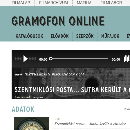
FILMALAP
FILMARCHÍVUM
MAFILM
FILMLABOR
00:00
00:00
FRÁTER LÓRÁND
,
WASS GYÖRGY GRÓF
SZERZŐ:
Szentmiklósi posta... Sutba került a 
Kulcsszavak:
zongora
76 m
HALLGATÓ ÉS CSÁRDÁS
Cím:
MŰFAJ:
Szentmiklósi posta... Sutba került a cilinder