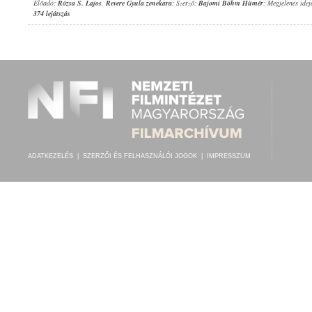
Előadó:
Rózsa S. Lajos
,
Revere Gyula zenekara
; Szerző:
Bajomi Böhm Hümér
; Megjelenés idej
374 lejátszás
ADATKEZELÉS
|
SZERZŐI ÉS FELHASZNÁLÓI JOGOK
|
IMPRESSZUM