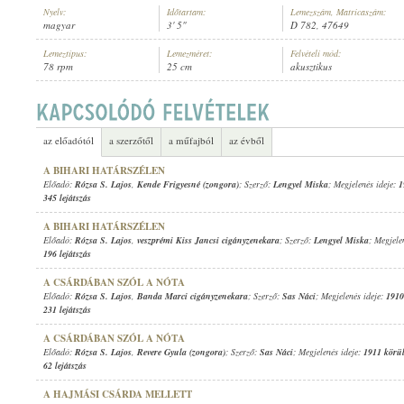
Nyelv:
Időtartam:
Lemezszám, Matricaszám:
magyar
3' 5"
D 782, 47649
Lemeztípus:
Lemezméret:
Felvételi mód:
78 rpm
25 cm
akusztikus
RÓZSA S. LAJOS
,
ISMERETLEN ZENÉSZ (ZONGORA)
ELŐADÓ:
az előadótól
a szerzőtől
a műfajból
az évből
A BIHARI HATÁRSZÉLEN
Előadó:
Rózsa S. Lajos
,
Kende Frigyesné (zongora)
; Szerző:
Lengyel Miska
; Megjelenés ideje:
1
345 lejátszás
A BIHARI HATÁRSZÉLEN
Előadó:
Rózsa S. Lajos
,
veszprémi Kiss Jancsi cigányzenekara
; Szerző:
Lengyel Miska
; Megjele
196 lejátszás
A CSÁRDÁBAN SZÓL A NÓTA
Előadó:
Rózsa S. Lajos
,
Banda Marci cigányzenekara
; Szerző:
Sas Náci
; Megjelenés ideje:
1910
231 lejátszás
A CSÁRDÁBAN SZÓL A NÓTA
Előadó:
Rózsa S. Lajos
,
Revere Gyula (zongora)
; Szerző:
Sas Náci
; Megjelenés ideje:
1911 körü
62 lejátszás
A HAJMÁSI CSÁRDA MELLETT