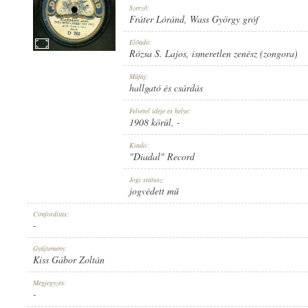
Szerző:
Fráter Lóránd
,
Wass György gróf
Előadó:
Rózsa S. Lajos
,
ismeretlen zenész (zongora)
1908 KÖRÜL
Műfaj:
MEGJELENÉS IDEJE:
hallgató és csárdás
Felvétel ideje és helye:
1908 körül
, -
Kiadó:
"Diadal" Record
"DIADAL" RECORD
Jogi státusz:
KIADÓ:
jogvédett mű
Címfordítás:
-
Gyűjtemény:
Kiss Gábor Zoltán
D 782
Megjegyzés:
LEMEZSZÁM:
-