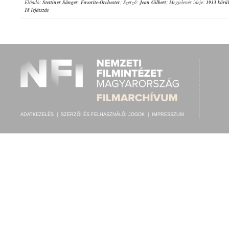
Előadó:
Stettiner Sänger
,
Favorite-Orchester
; Szerző:
Jean Gilbert
; Megjelenés ideje:
1913 körü
18 lejátszás
ADATKEZELÉS
|
SZERZŐI ÉS FELHASZNÁLÓI JOGOK
|
IMPRESSZUM