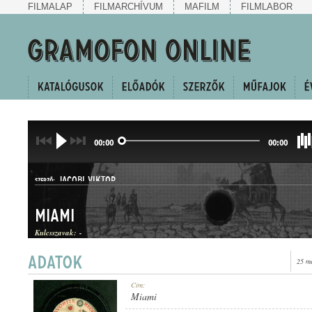
FILMALAP
FILMARCHÍVUM
MAFILM
FILMLABOR
00:00
00:00
JACOBI VIKTOR
SZERZŐ:
Miami
Kulcsszavak:
-
25 m
KERINGŐ
Cím:
MŰFAJ:
Miami