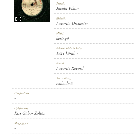
Szerző:
Jacobi Viktor
Előadó:
Favorite-Orchester
1921 KÖRÜL
Műfaj:
MEGJELENÉS IDEJE:
keringő
Felvétel ideje és helye:
1921 körül
, -
Kiadó:
Favorite Record
FAVORITE RECORD
Jogi státusz:
KIADÓ:
szabadmű
Címfordítás:
-
Gyűjtemény:
Kiss Gábor Zoltán
I-346
Megjegyzés:
LEMEZSZÁM:
-