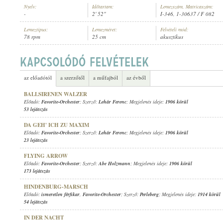
Nyelv:
Időtartam:
Lemezszám, Matricaszám:
-
2' 52"
I-346, 1-30637 / F 082
Lemeztípus:
Lemezméret:
Felvételi mód:
78 rpm
25 cm
akusztikus
FAVORITE-ORCHESTER
ELŐADÓ:
az előadótól
a szerzőtől
a műfajból
az évből
BALLSIRENEN WALZER
Előadó:
Favorite-Orchester
; Szerző:
Lehár Ferenc
; Megjelenés ideje:
1906 körül
53 lejátszás
DA GEH' ICH ZU MAXIM
Előadó:
Favorite-Orchester
; Szerző:
Lehár Ferenc
; Megjelenés ideje:
1906 körül
23 lejátszás
FLYING ARROW
Előadó:
Favorite-Orchester
; Szerző:
Abe Holzmann
; Megjelenés ideje:
1906 körül
173 lejátszás
HINDENBURG-MARSCH
Előadó:
ismeretlen férfikar
,
Favorite-Orchester
; Szerző:
Perleberg
; Megjelenés ideje:
1914 körül
54 lejátszás
IN DER NACHT