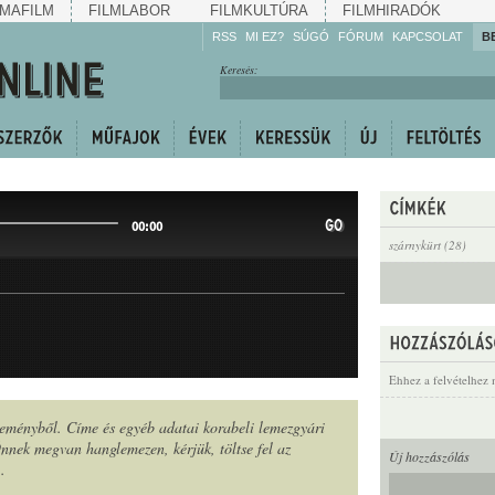
MAFILM
FILMLABOR
FILMKULTÚRA
FILMHIRADÓK
RSS
MI EZ?
SÚGÓ
FÓRUM
KAPCSOLAT
B
Hallgassa!
Keresés:
Gyarapítsa!
Kövesse!
Ossza meg!
GO
00:00
szárnykürt (28)
Ehhez a felvételhez 
jteményből. Címe és egyéb adatai korabeli lemezgyári
nek megvan hanglemezen, kérjük, töltse fel az
Új hozzászólás
n
.