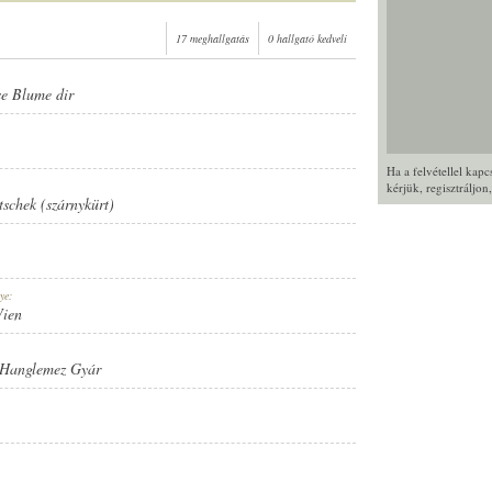
17 meghallgatás
0 hallgató kedveli
se Blume dir
Ha a felvétellel kap
kérjük,
regisztráljon
tschek (szárnykürt)
ye:
Wien
 Hanglemez Gyár