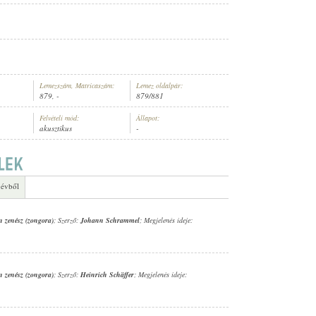
Lemezszám, Matricaszám:
Lemez oldalpár:
879, -
879/881
Felvételi mód:
Állapot:
akusztikus
-
 évből
n zenész (zongora)
; Szerző:
Johann Schrammel
; Megjelenés ideje:
n zenész (zongora)
; Szerző:
Heinrich Schäffer
; Megjelenés ideje: