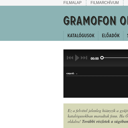
FILMALAP
FILMARCHÍVUM
00:00
-
SZERZŐ:
Ez a felvétel jelenleg hiányzik a gyű
katalógusokban maradtak fenn. Ha Ön
MŰFAJ:
oldalra!
További részletek a súgóba