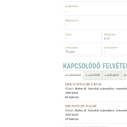
Gyűjtemény:
-
Megjegyzés:
-
ELŐADÓ:
Nyelv:
Időtartam:
-
0' 0"
Lemeztípus:
Lemezméret:
78 rpm
-
az előadótól
a szerzőtől
a műfajból
az
DER SCHWALBE GRUSS
Előadó:
Robert H. Seitschek (szárnykürt)
,
ismeretle
1908 körül
66 lejátszás
DIE POST IM WALDE
Előadó:
Robert H. Seitschek (szárnykürt)
,
ismeretle
1910 körül
10 lejátszás