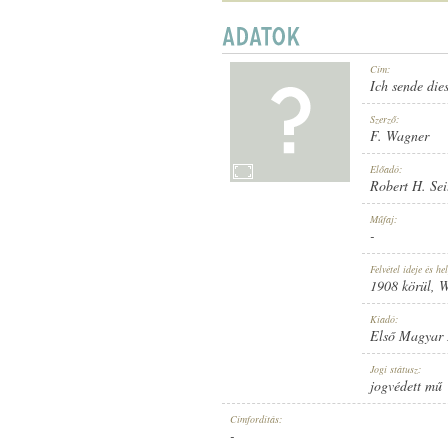
Cím:
Ich sende die
1908 KÖRÜL
MEGJELENÉS IDEJE:
Szerző:
F. Wagner
Előadó:
Robert H. Sei
Műfaj:
-
ELSŐ MAGYAR HANGLEMEZ GYÁR
KIADÓ:
Felvétel ideje és hel
1908 körül
, 
Kiadó:
Első Magyar
Jogi státusz:
jogvédett mű
879
LEMEZSZÁM:
Címfordítás:
-