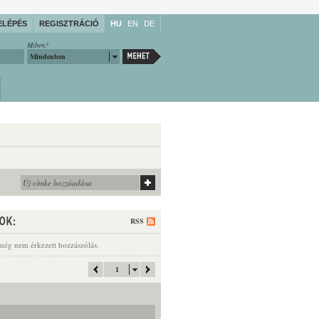
ELÉPÉS
REGISZTRÁCIÓ
HU
EN
DE
Miben?
Mindenben
RSS
még nem érkezett hozzászólás.
1