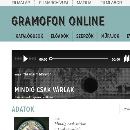
FILMALAP
FILMARCHÍVUM
MAFILM
FILMLABOR
00:00
00:00
"DIADAL" RECORD
KIADÓ:
Mindig csak várlak
Kulcsszavak:
operett
csókvásár
129 me
D 1429
Cím:
LEMEZSZÁM:
Mindig csak várlak
a Csókvásárból