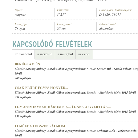
Nyelv:
Időtartam:
Lemezszám, Matricaszám:
magyar
3' 21"
D 1429, 58071
Lemeztípus:
Lemezméret:
Felvételi mód:
78 rpm
25 cm
akusztikus
1915 KÖRÜL
MEGJELENÉS IDEJE:
az előadótól
a szerzőtől
a műfajból
az évből
BERÚGTAM ÉN
Előadó:
Sárossy Mihály
,
Kozák Gábor cigányzenekara
; Szerző:
Leitner Pál
-
László Viktor
; Meg
körül
200 lejátszás
CSAK ELŐRE EGYES HONVÉD...
Előadó:
Sárossy Mihály
,
Kozák Gábor cigányzenekara
; Szerző:
-
; Megjelenés ideje:
1915 körül
391 lejátszás
EGY ASSZONYNAK HÁROM FIA... ÉGNEK A GYERTYÁK...
Előadó:
Sárossy Mihály
,
Kozák Gábor cigányzenekara
; Szerző:
-
; Megjelenés ideje:
1915 körül
232 lejátszás
ELMÚLT A LEGSZEBB ÁLMOM
Előadó:
Sárossy Mihály
,
Kozák Gábor cigányzenekara
; Szerző:
Zerkovitz Béla
-
Zerkovitz Béla
;
körül