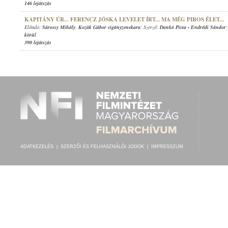
146 lejátszás
KAPITÁNY ÚR... FERENCZ JÓSKA LEVELET ÍRT... MA MÉG PIROS ÉLET...
Előadó:
Sárossy Mihály
,
Kozák Gábor cigányzenekara
; Szerző:
Dankó Pista
-
Endrődi Sándor
körül
390 lejátszás
ADATKEZELÉS
|
SZERZŐI ÉS FELHASZNÁLÓI JOGOK
|
IMPRESSZUM