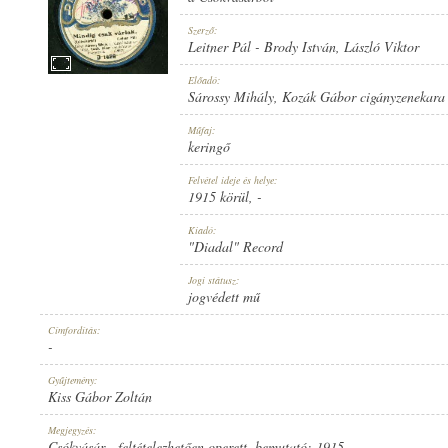
Szerző:
Leitner Pál
-
Brody István
,
László Viktor
Előadó:
Sárossy Mihály
,
Kozák Gábor cigányzenekara
SÁROSSY MIHÁLY
,
KOZÁK GÁBOR CIGÁNYZENEKARA
ELŐADÓ:
Műfaj:
keringő
Felvétel ideje és helye:
1915 körül
, -
Kiadó:
"Diadal" Record
LEITNER PÁL
-
BRODY ISTVÁN
,
LÁSZLÓ VIKTOR
SZERZŐ:
Jogi státusz:
jogvédett mű
Címfordítás:
-
Gyűjtemény:
Kiss Gábor Zoltán
KERINGŐ
MŰFAJ:
Megjegyzés:
Csókvásár - feltételezhetően operett, bemutató: 1915.