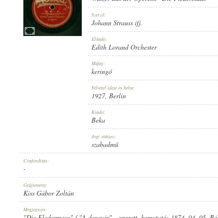
Szerző:
Johann Strauss ifj.
Előadó:
Edith Lorand Orchester
1927
MEGJELENÉS IDEJE:
Műfaj:
keringő
Felvétel ideje és helye:
1927
, Berlin
Kiadó:
Beka
BEKA
KIADÓ:
Jogi státusz:
szabadmű
Címfordítás:
-
Gyűjtemény:
Kiss Gábor Zoltán
B. 6094-II
LEMEZSZÁM:
Megjegyzés:
"Die Fledermaus" / "A denevér" - operett, bemutató: 1874. 04. 05. Bé