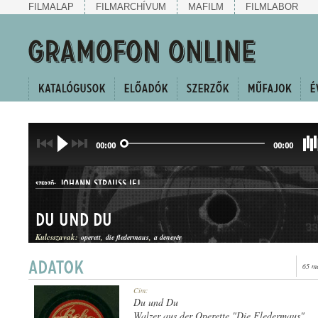
FILMALAP
FILMARCHÍVUM
MAFILM
FILMLABOR
00:00
00:00
JOHANN STRAUSS IFJ.
SZERZŐ:
Du und Du
Kulcsszavak:
operett
die fledermaus
a denevér
65 m
KERINGŐ
Cím:
MŰFAJ:
Du und Du
Walzer aus der Operette "Die Fledermaus"