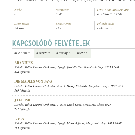
Nyelv:
Időtartam:
Lemezszám, Matricaszám:
-
3' 4"
B. 6094-II, 33742
Lemeztípus:
Lemezméret:
Felvételi mód:
78 rpm
25 cm
elektromos
EDITH LORAND ORCHESTER
ELŐADÓ:
az előadótól
a szerzőtől
a műfajból
az évből
ARANJUEZ
Előadó:
Edith Lorand Orchester
; Szerző:
José d'Alba
; Megjelenés ideje:
1927 körül
378 lejátszás
DIE MÄDELS VON JAVA
Előadó:
Edith Lorand Orchester
; Szerző:
Henry Richards
; Megjelenés ideje:
1923 körül
169 lejátszás
JALOUSIE
Előadó:
Edith Lorand Orchester
; Szerző:
Jacob Gade
; Megjelenés ideje:
1927
211 lejátszás
LOCA
Előadó:
Edith Lorand Orchester
; Szerző:
Manuel Jovés
; Megjelenés ideje:
1923 körül
164 lejátszás