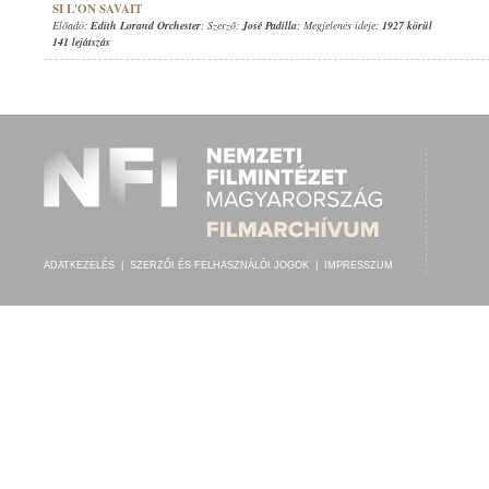
SI L'ON SAVAIT
Előadó:
Edith Lorand Orchester
; Szerző:
José Padilla
; Megjelenés ideje:
1927 körül
141 lejátszás
ADATKEZELÉS
|
SZERZŐI ÉS FELHASZNÁLÓI JOGOK
|
IMPRESSZUM