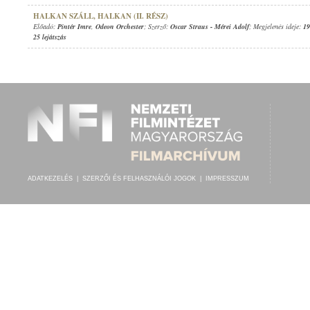
HALKAN SZÁLL, HALKAN (II. RÉSZ)
Előadó:
Pintér Imre
,
Odeon Orchester
; Szerző:
Oscar Straus
-
Mérei Adolf
; Megjelenés ideje:
19
25 lejátszás
ADATKEZELÉS
|
SZERZŐI ÉS FELHASZNÁLÓI JOGOK
|
IMPRESSZUM