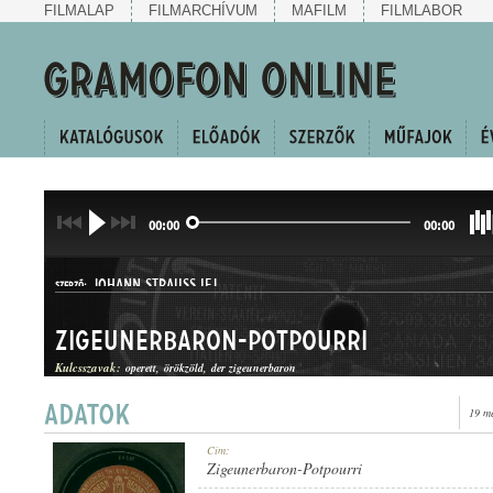
FILMALAP
FILMARCHÍVUM
MAFILM
FILMLABOR
00:00
00:00
JOHANN STRAUSS IFJ.
SZERZŐ:
Zigeunerbaron-Potpourri
Kulcsszavak:
operett
örökzöld
der zigeunerbaron
19 m
KERINGŐ
MŰFAJ:
Cím:
Zigeunerbaron-Potpourri