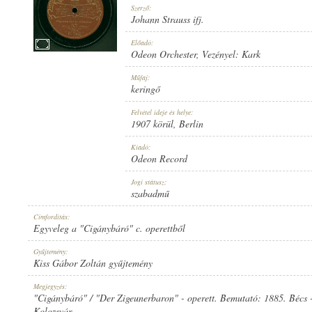
Szerző:
Johann Strauss ifj.
Előadó:
Odeon Orchester
, Vezényel:
Kark
1907 KÖRÜL
MEGJELENÉS IDEJE:
Műfaj:
keringő
Felvétel ideje és helye:
1907 körül
, Berlin
Kiadó:
Odeon Record
ODEON RECORD
KIADÓ:
Jogi státusz:
szabadmű
Címfordítás:
Egyveleg a "Cigánybáró" c. operettből
Gyűjtemény:
Kiss Gábor Zoltán gyűjtemény
NO. 64192.
LEMEZSZÁM:
Megjegyzés:
"Cigánybáró" / "Der Zigeunerbaron" - operett. Bemutató: 1885. Bécs -
Kolozsvár