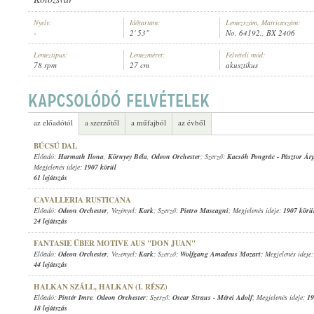
Nyelv:
Időtartam:
Lemezszám, Matricaszám:
-
2' 53"
No. 64192., BX 2406
Lemeztípus:
Lemezméret:
Felvételi mód:
78 rpm
27 cm
akusztikus
ODEON ORCHESTER
, VEZÉNYEL:
KARK
ELŐADÓ:
az előadótól
a szerzőtől
a műfajból
az évből
BÚCSÚ DAL
Előadó:
Harmath Ilona
,
Környey Béla
,
Odeon Orchester
; Szerző:
Kacsóh Pongrác
-
Pásztor Ár
Megjelenés ideje:
1907 körül
61 lejátszás
CAVALLERIA RUSTICANA
Előadó:
Odeon Orchester
, Vezényel:
Kark
; Szerző:
Pietro Mascagni
; Megjelenés ideje:
1907 körü
24 lejátszás
FANTASIE ÜBER MOTIVE AUS "DON JUAN"
Előadó:
Odeon Orchester
, Vezényel:
Kark
; Szerző:
Wolfgang Amadeus Mozart
; Megjelenés ideje
44 lejátszás
HALKAN SZÁLL, HALKAN (I. RÉSZ)
Előadó:
Pintér Imre
,
Odeon Orchester
; Szerző:
Oscar Straus
-
Mérei Adolf
; Megjelenés ideje:
19
18 lejátszás