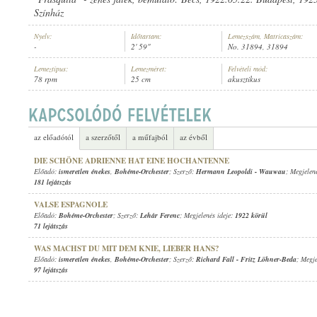
Színház
Nyelv:
Időtartam:
Lemezszám, Matricaszám:
-
2' 59"
No. 31894, 31894
Lemeztípus:
Lemezméret:
Felvételi mód:
78 rpm
25 cm
akusztikus
BOHÉME-ORCHESTER
ELŐADÓ:
az előadótól
a szerzőtől
a műfajból
az évből
DIE SCHÖNE ADRIENNE HAT EINE HOCHANTENNE
Előadó:
ismeretlen énekes
,
Bohéme-Orchester
; Szerző:
Hermann Leopoldi
-
Wauwau
; Megjelen
181 lejátszás
VALSE ESPAGNOLE
Előadó:
Bohéme-Orchester
; Szerző:
Lehár Ferenc
; Megjelenés ideje:
1922 körül
71 lejátszás
WAS MACHST DU MIT DEM KNIE, LIEBER HANS?
Előadó:
ismeretlen énekes
,
Bohéme-Orchester
; Szerző:
Richard Fall
-
Fritz Löhner-Beda
; Megje
97 lejátszás