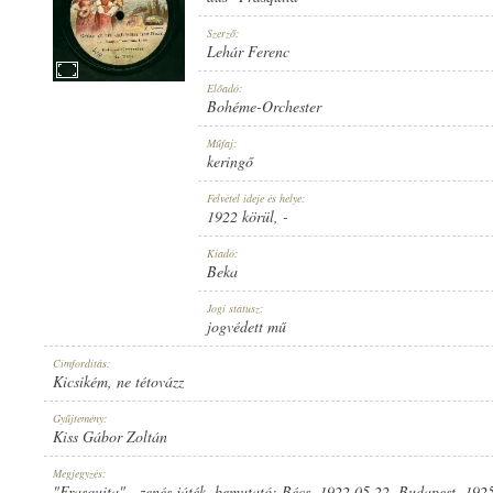
Szerző:
Lehár Ferenc
Előadó:
Bohéme-Orchester
1922 KÖRÜL
MEGJELENÉS IDEJE:
Műfaj:
keringő
Felvétel ideje és helye:
1922 körül
, -
Kiadó:
Beka
BEKA
KIADÓ:
Jogi státusz:
jogvédett mű
Címfordítás:
Kicsikém, ne tétovázz
Gyűjtemény:
Kiss Gábor Zoltán
NO. 31894
LEMEZSZÁM:
Megjegyzés:
"Frasquita" - zenés játék, bemutató: Bécs, 1922.05.22. Budapest, 192