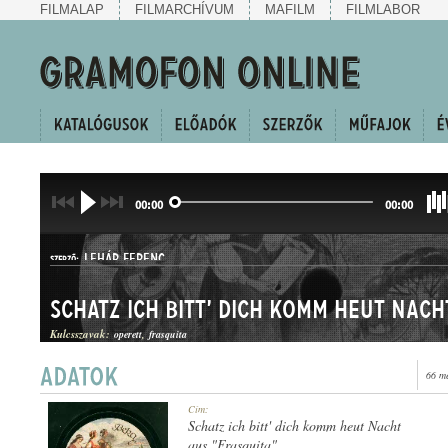
FILMALAP
FILMARCHÍVUM
MAFILM
FILMLABOR
00:00
00:00
LEHÁR FERENC
SZERZŐ:
Schatz ich bitt' dich komm heut Nach
Kulcsszavak:
operett
frasquita
66 m
KERINGŐ
Cím:
MŰFAJ:
Schatz ich bitt' dich komm heut Nacht
aus "Frasquita"