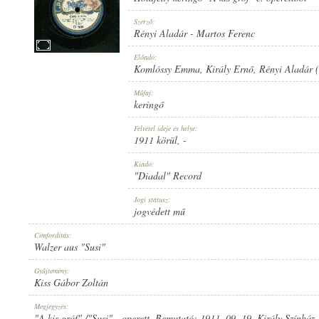
Szerző:
Rényi Aladár
-
Martos Ferenc
Előadó:
Komlóssy Emma
,
Király Ernő
,
Rényi Aladár 
1911 KÖRÜL
MEGJELENÉS IDEJE:
Műfaj:
keringő
Felvétel ideje és helye:
1911 körül
, -
Kiadó:
"Diadal" Record
"DIADAL" RECORD
KIADÓ:
Jogi státusz:
jogvédett mű
Címfordítás:
Walzer aus "Susi"
Gyűjtemény:
Kiss Gábor Zoltán
D 509
LEMEZSZÁM:
Megjegyzés:
"A kis gróf" /"Susi" - operett. Bemutató: 1911. 09. 19. Király Színház