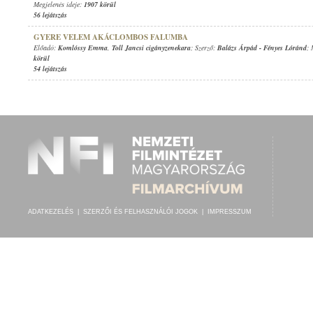
Megjelenés ideje:
1907 körül
56 lejátszás
GYERE VELEM AKÁCLOMBOS FALUMBA
Előadó:
Komlóssy Emma
,
Toll Jancsi cigányzenekara
; Szerző:
Balázs Árpád
-
Fényes Lóránd
; 
körül
54 lejátszás
ADATKEZELÉS
|
SZERZŐI ÉS FELHASZNÁLÓI JOGOK
|
IMPRESSZUM