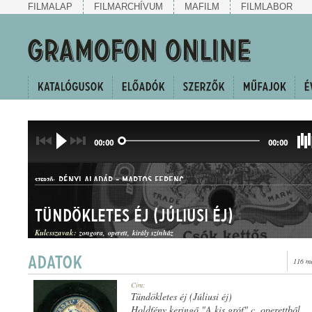
FILMALAP
FILMARCHÍVUM
MAFILM
FILMLABOR
00:00
00:00
RÉNYI ALADÁR
-
MARTOS FERENC
SZERZŐ:
Tündökletes éj (Júliusi éj)
Kulcsszavak:
zongora
operett
király színház
116 me
KERINGŐ
Cím:
MŰFAJ:
Tündökletes éj (Júliusi éj)
Holdfény keringő "A kis gróf" c. operettből