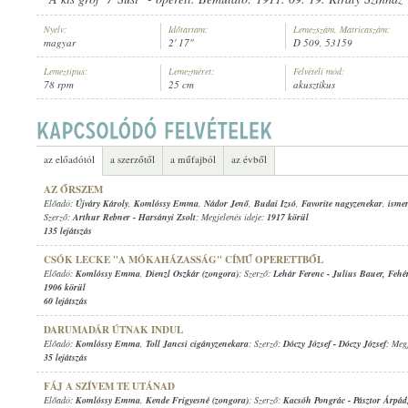
Nyelv:
Időtartam:
Lemezszám, Matricaszám:
magyar
2' 17"
D 509, 53159
Lemeztípus:
Lemezméret:
Felvételi mód:
78 rpm
25 cm
akusztikus
KOMLÓSSY EMMA
,
KIRÁLY ERNŐ
,
RÉNYI ALADÁR (ZONGORA)
ELŐADÓ:
az előadótól
a szerzőtől
a műfajból
az évből
AZ ŐRSZEM
Előadó:
Újváry Károly
,
Komlóssy Emma
,
Nádor Jenő
,
Budai Izsó
,
Favorite nagyzenekar
,
ismer
Szerző:
Arthur Rebner
-
Harsányi Zsolt
; Megjelenés ideje:
1917 körül
135 lejátszás
CSÓK LECKE "A MÓKAHÁZASSÁG" CÍMŰ OPERETTBŐL
Előadó:
Komlóssy Emma
,
Dienzl Oszkár (zongora)
; Szerző:
Lehár Ferenc
-
Julius Bauer
,
Fehér
1906 körül
60 lejátszás
DARUMADÁR ÚTNAK INDUL
Előadó:
Komlóssy Emma
,
Toll Jancsi cigányzenekara
; Szerző:
Dóczy József
-
Dóczy József
; Meg
35 lejátszás
FÁJ A SZÍVEM TE UTÁNAD
Előadó:
Komlóssy Emma
,
Kende Frigyesné (zongora)
; Szerző:
Kacsóh Pongrác
-
Pásztor Árpád