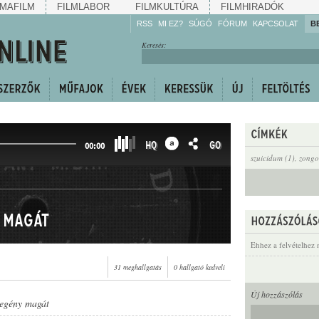
MAFILM
FILMLABOR
FILMKULTÚRA
FILMHIRADÓK
RSS
MI EZ?
SÚGÓ
FÓRUM
KAPCSOLAT
B
Hallgassa!
Keresés:
Gyarapítsa!
Kövesse!
Ossza meg!
HQ
GO
00:00
szuicidum (1)
,
zongo
 magát
Ehhez a felvételhez 
31 meghallgatás
0 hallgató kedveli
Új hozzászólás
legény magát