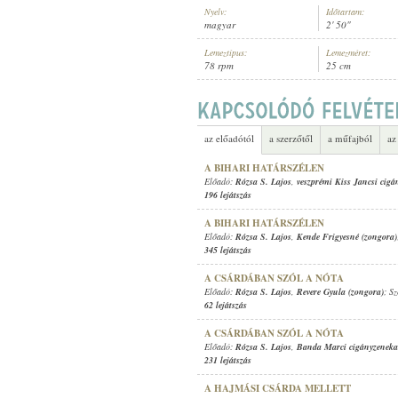
Nyelv:
Időtartam:
magyar
2' 50"
Lemeztípus:
Lemezméret:
78 rpm
25 cm
RÓZSA S. LAJOS
,
ISMERETLEN ZE
ELŐADÓ:
az előadótól
a szerzőtől
a műfajból
az
A BIHARI HATÁRSZÉLEN
Előadó:
Rózsa S. Lajos
,
veszprémi Kiss Jancsi cig
196 lejátszás
A BIHARI HATÁRSZÉLEN
Előadó:
Rózsa S. Lajos
,
Kende Frigyesné (zongora)
345 lejátszás
A CSÁRDÁBAN SZÓL A NÓTA
Előadó:
Rózsa S. Lajos
,
Revere Gyula (zongora)
; S
62 lejátszás
A CSÁRDÁBAN SZÓL A NÓTA
Előadó:
Rózsa S. Lajos
,
Banda Marci cigányzeneka
231 lejátszás
A HAJMÁSI CSÁRDA MELLETT