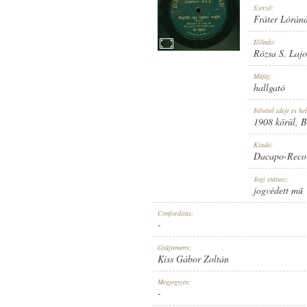
Szerző:
Fráter Lórán
Előadó:
Rózsa S. Lajo
1908 KÖRÜL
Műfaj:
MEGJELENÉS IDEJE:
hallgató
Felvétel ideje és hel
1908 körül
, 
Kiadó:
Dacapo-Reco
DACAPO-RECORD
Jogi státusz:
KIADÓ:
jogvédett mű
Címfordítás:
-
Gyűjtemény:
Kiss Gábor Zoltán
O-5045.
Megjegyzés:
LEMEZSZÁM:
-