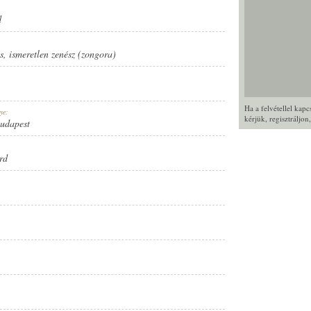
d
s
,
ismeretlen zenész (zongora)
Ha a felvétellel kap
ye:
kérjük,
regisztráljon
Budapest
rd