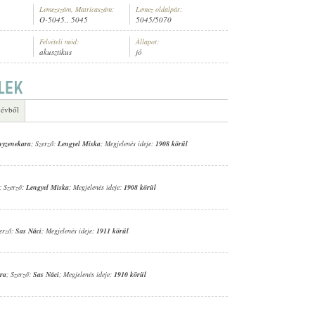
Lemezszám, Matricaszám:
Lemez oldalpár:
O-5045., 5045
5045/5070
Felvételi mód:
Állapot:
akusztikus
jó
NÉSZ (ZONGORA)
 évből
ányzenekara
; Szerző:
Lengyel Miska
; Megjelenés ideje:
1908 körül
; Szerző:
Lengyel Miska
; Megjelenés ideje:
1908 körül
zerző:
Sas Náci
; Megjelenés ideje:
1911 körül
ra
; Szerző:
Sas Náci
; Megjelenés ideje:
1910 körül