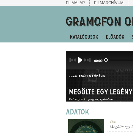
FILMALAP
FILMARCHÍVUM
00:00
FRÁTER LÓRÁND
SZERZŐ:
Megölte egy legény
Kulcsszavak:
zongora
szuicidum
HALLGATÓ
Cím:
MŰFAJ:
Megölte egy 