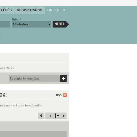
ELÉPÉS
REGISZTRÁCIÓ
HU
EN
DE
Miben?
Mindenben
ra (1074)
RSS
még nem érkezett hozzászólás.
1