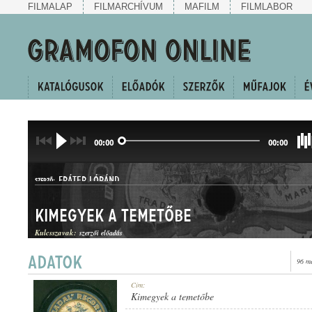
FILMALAP
FILMARCHÍVUM
MAFILM
FILMLABOR
00:00
00:00
FRÁTER LÓRÁND
SZERZŐ:
Kimegyek a temetőbe
Kulcsszavak:
szerzői előadás
96 m
HALLGATÓ
Cím:
MŰFAJ:
Kimegyek a temetőbe