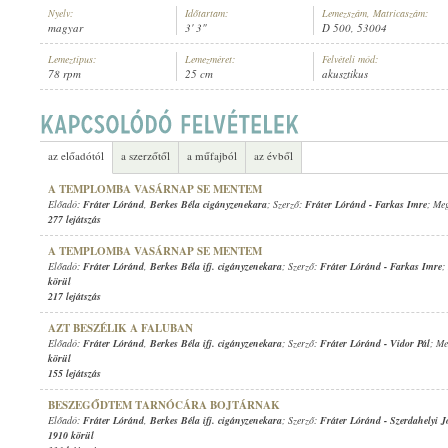
Nyelv:
Időtartam:
Lemezszám, Matricaszám:
magyar
3' 3"
D 500, 53004
Lemeztípus:
Lemezméret:
Felvételi mód:
78 rpm
25 cm
akusztikus
FRÁTER LÓRÁND
,
BERKES BÉLA IFJ. CIGÁNYZENEKARA
ELŐADÓ:
az előadótól
a szerzőtől
a műfajból
az évből
A TEMPLOMBA VASÁRNAP SE MENTEM
Előadó:
Fráter Lóránd
,
Berkes Béla cigányzenekara
; Szerző:
Fráter Lóránd
-
Farkas Imre
; Meg
277 lejátszás
A TEMPLOMBA VASÁRNAP SE MENTEM
Előadó:
Fráter Lóránd
,
Berkes Béla ifj. cigányzenekara
; Szerző:
Fráter Lóránd
-
Farkas Imre
;
körül
217 lejátszás
AZT BESZÉLIK A FALUBAN
Előadó:
Fráter Lóránd
,
Berkes Béla ifj. cigányzenekara
; Szerző:
Fráter Lóránd
-
Vidor Pál
; Me
körül
155 lejátszás
BESZEGŐDTEM TARNÓCÁRA BOJTÁRNAK
Előadó:
Fráter Lóránd
,
Berkes Béla ifj. cigányzenekara
; Szerző:
Fráter Lóránd
-
Szerdahelyi J
1910 körül