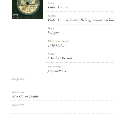
Szerző:
Fráter Lóránd
Előadó:
Fráter Lóránd
,
Berkes Béla ifj. cigányzenekar
1910 KÖRÜL
Műfaj:
MEGJELENÉS IDEJE:
hallgató
Felvétel ideje és helye:
1910 körül
, -
Kiadó:
"Diadal" Record
"DIADAL" RECORD
Jogi státusz:
KIADÓ:
jogvédett mű
Címfordítás:
-
Gyűjtemény:
Kiss Gábor Zoltán
D 500
Megjegyzés:
LEMEZSZÁM:
-