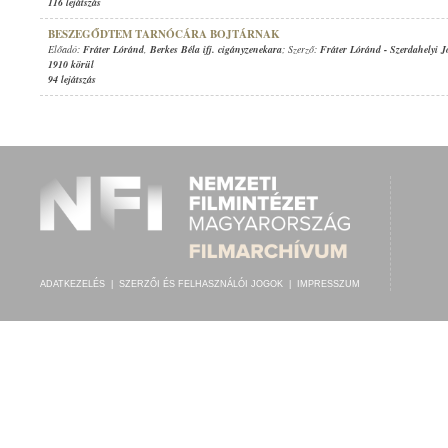
116 lejátszás
BESZEGŐDTEM TARNÓCÁRA BOJTÁRNAK
Előadó:
Fráter Lóránd
,
Berkes Béla ifj. cigányzenekara
; Szerző:
Fráter Lóránd
-
Szerdahelyi J
1910 körül
94 lejátszás
ADATKEZELÉS
|
SZERZŐI ÉS FELHASZNÁLÓI JOGOK
|
IMPRESSZUM