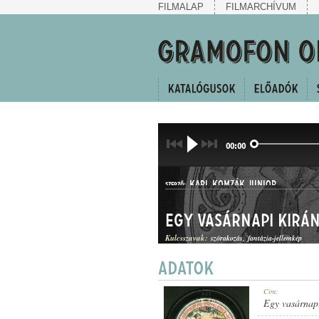
FILMALAP
FILMARCHÍVUM
00:00
KARL KOMZÁK JUNIOR
SZERZŐ:
Egy vasárnapi kiránd
Kulcsszavak:
szórakozás
fantázia-jellemkép
HANGKÉP
Cím:
MŰFAJ:
Egy vasárnapi