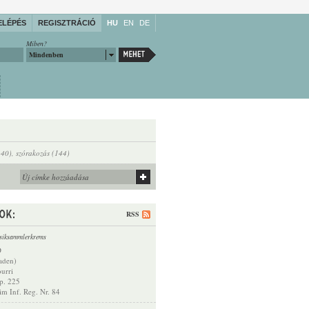
ELÉPÉS
REGISZTRÁCIÓ
HU
EN
DE
Miben?
Mindenben
140)
,
szórakozás (144)
RSS
siksammlerkrems
D
aden)
urri
p. 225
 im Inf. Reg. Nr. 84