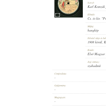
Szerző:
Karl Komzák 
Előadó:
Cs. és kir. "
1908 KÖRÜL
Műfaj:
MEGJELENÉS IDEJE:
hangkép
Felvétel ideje és hel
1908 körül
, 
Kiadó:
Első Magyar
ELSŐ MAGYAR HANGLEMEZ GYÁR
Jogi státusz:
KIADÓ:
szabadmű
Címfordítás:
-
Gyűjtemény:
-
833
Megjegyzés:
LEMEZSZÁM:
-