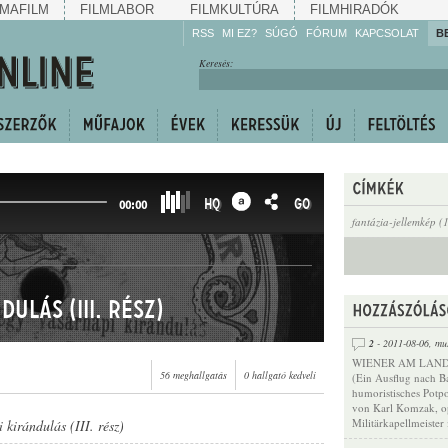
MAFILM
FILMLABOR
FILMKULTÚRA
FILMHIRADÓK
RSS
MI EZ?
SÚGÓ
FÓRUM
KAPCSOLAT
B
Hallgassa!
Keresés:
Gyarapítsa!
Kövesse!
Ossza meg!
HQ
GO
00:00
fantázia-jellemkép (
ulás (III. rész)
2
- 2011-08-06,
mu
WIENER AM LAN
56 meghallgatás
0 hallgató kedveli
(Ein Ausflug nach B
humoristisches Potpo
von Karl Komzak, o
Militärkapellmeister
 kirándulás (III. rész)