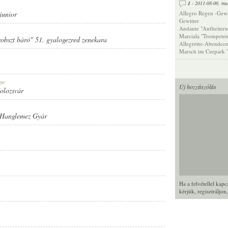
1
- 2011-08-06,
mu
junior
Allegro Regen -Gewi
Gewitter
Andante "Aufheiteru
Marciala "Trompeten
Probszt báró" 51. gyalogezred zenekara
Allegretto-Abendco
Marsch im Curpark " 
ye:
Új hozzászólás
Kolozsvár
 Hanglemez Gyár
Ha a felvétellel kap
kérjük,
regisztráljon