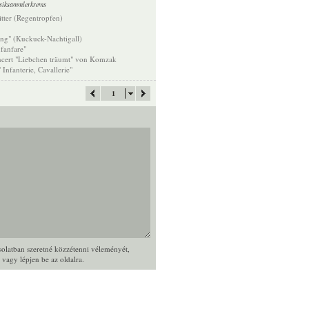
siksammlerkrems
tter (Regentropfen)
ng" (Kuckuck-Nachtigall)
fanfare"
ncert "Liebchen träumt" von Komzak
Infanterie, Cavallerie"
1
csolatban szeretné közzétenni véleményét,
, vagy
lépjen be
az oldalra.