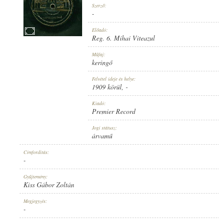
Szerző:
-
Előadó:
Reg. 6. Mihai Viteazul
1909 KÖRÜL
Műfaj:
MEGJELENÉS IDEJE:
keringő
Felvétel ideje és helye:
1909 körül
, -
Kiadó:
Premier Record
PREMIER RECORD
Jogi státusz:
KIADÓ:
árvamű
Címfordítás:
-
Gyűjtemény:
Kiss Gábor Zoltán
7733
Megjegyzés:
LEMEZSZÁM:
-