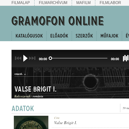
FILMALAP
FILMARCHÍVUM
MAFILM
FILMLABOR
00:00
00:00
-
SZERZŐ:
Valse Brigit I.
Kulcsszavak:
románia
59 m
KERINGŐ
Cím:
MŰFAJ:
Valse Brigit I.