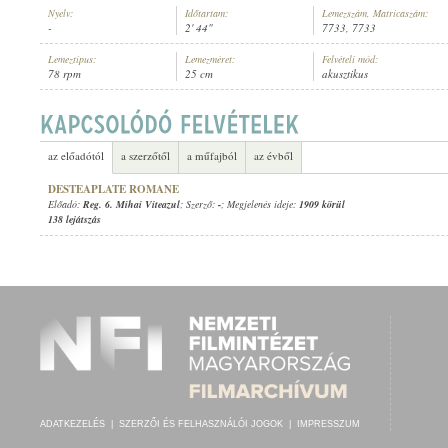
Nyelv:
Időtartam:
Lemezszám, Matricaszám:
-
2' 44"
7733, 7733
Lemeztípus:
Lemezméret:
Felvételi mód:
78 rpm
25 cm
akusztikus
REG. 6. MIHAI VITEAZUL
ELŐADÓ:
az előadótól
a szerzőtől
a műfajból
az évből
DESTEAPLATE ROMANE
Előadó:
Reg. 6. Mihai Viteazul
; Szerző:
-
; Megjelenés ideje:
1909 körül
138 lejátszás
ADATKEZELÉS
|
SZERZŐI ÉS FELHASZNÁLÓI JOGOK
|
IMPRESSZUM