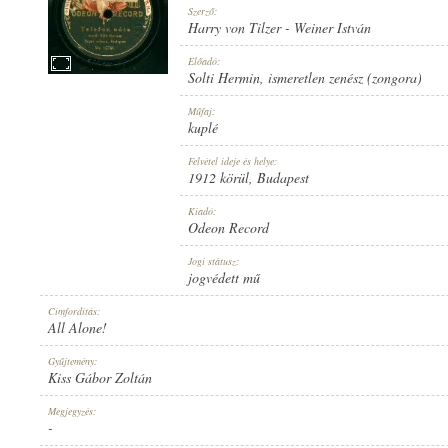
Szerző:
Harry von Tilzer
-
Weiner István
Előadó:
Solti Hermin
,
ismeretlen zenész (zongora)
1912 KÖRÜL
MEGJELENÉS IDEJE:
Műfaj:
kuplé
Felvétel ideje és helye:
1912 körül
, Budapest
Kiadó:
Odeon Record
ODEON RECORD
KIADÓ:
Jogi státusz:
jogvédett mű
Címfordítás:
All Alone!
Gyűjtemény:
Kiss Gábor Zoltán
NO. 15741.
LEMEZSZÁM:
Megjegyzés:
-