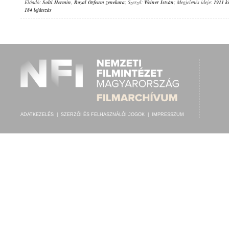
Előadó:
Solti Hermin
,
Royal Orfeum zenekara
; Szerző:
Weiner István
; Megjelenés ideje:
1911 k
184 lejátszás
ADATKEZELÉS
|
SZERZŐI ÉS FELHASZNÁLÓI JOGOK
|
IMPRESSZUM