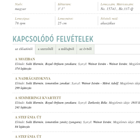
Nyelv:
Időtartam:
Lemezszám, Matricaszám:
magyar
3' 1"
No. 15741., He.337-Q
Lemeztípus:
Lemezméret:
Felvételi mód:
78 rpm
25 cm
akusztikus
SOLTI HERMIN
,
ISMERETLEN ZENÉSZ (ZONGORA)
ELŐADÓ:
az előadótól
a szerzőtől
a műfajból
az évből
A MOZIBAN
Előadó:
Solti Hermin
,
Royal Orfeum zenekara
; Szerző:
Weiner István
-
Weiner István
; Megjele
374 lejátszás
A NADRÁGSZOKNYA
Előadó:
Solti Hermin
,
ismeretlen zenekar
; Szerző:
Weiner István
-
Mérei Adolf
; Megjelenés idej
299 lejátszás
A SEMMERINGI KVARTETT
Előadó:
Solti Hermin
,
Royal Orfeum zenekara
; Szerző:
Zerkovitz Béla
; Megjelenés ideje:
1915 k
241 lejátszás
A STEFÁNIA ÚT
Előadó:
Solti Hermin
,
ismeretlen zenész (zongora)
; Szerző:
Weiner István
; Megjelenés ideje:
191
84 lejátszás
A STEFÁNIA ÚT