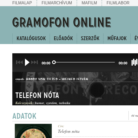
FILMALAP
FILMARCHÍVUM
MAFILM
FILMLABOR
00:00
00:00
HARRY VON TILZER
-
WEINER ISTVÁN
SZERZŐ:
Telefon nóta
Kulcsszavak:
humor
szerelem
technika
44 m
KUPLÉ
MŰFAJ:
Cím:
Telefon nóta