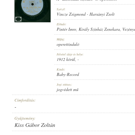
Szerző:
Vincze Zsigmond
-
Harsányi Zsolt
Előadó:
Pintér Imre
,
Király Színház Zenekara
, Vezény
1912 KÖRÜL
MEGJELENÉS IDEJE:
Műfaj:
operettinduló
Felvétel ideje és helye:
1912 körül
, -
Kiadó:
Baby-Record
BABY-RECORD
KIADÓ:
Jogi státusz:
jogvédett mű
Címfordítás:
-
Gyűjtemény:
Kiss Gábor Zoltán
A. 5580.
LEMEZSZÁM: