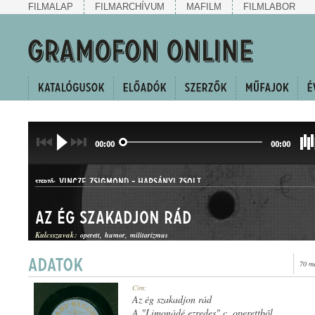
FILMALAP
FILMARCHÍVUM
MAFILM
FILMLABOR
00:00
00:00
VINCZE ZSIGMOND
-
HARSÁNYI ZSOLT
SZERZŐ:
Az ég szakadjon rád
Kulcsszavak:
operett
humor
militarizmus
70 m
OPERETTINDULÓ
Cím:
MŰFAJ:
Az ég szakadjon rád
A "Limonádé ezredes" c. operettből