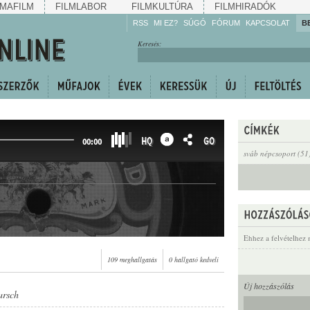
MAFILM
FILMLABOR
FILMKULTÚRA
FILMHIRADÓK
RSS
MI EZ?
SÚGÓ
FÓRUM
KAPCSOLAT
B
Hallgassa!
Keresés:
Gyarapítsa!
Kövesse!
Ossza meg!
HQ
GO
00:00
sváb népcsoport (51
Ehhez a felvételhez 
109 meghallgatás
0 hallgató kedveli
Új hozzászólás
arsch