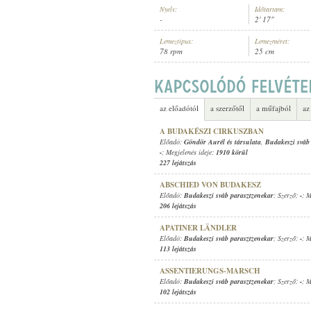
Nyelv:
Időtartam:
-
2' 17"
Lemeztípus:
Lemezméret:
78 rpm
25 cm
BUDAKESZI SVÁB PARASZTZENEK
ELŐADÓ:
az előadótól
a szerzőtől
a műfajból
az
A BUDAKÉSZI CIRKUSZBAN
Előadó:
Göndör Aurél és társulata
,
Budakeszi sváb
-
; Megjelenés ideje:
1910 körül
227 lejátszás
ABSCHIED VON BUDAKESZ
Előadó:
Budakeszi sváb parasztzenekar
; Szerző:
-
; M
206 lejátszás
APATINER LÄNDLER
Előadó:
Budakeszi sváb parasztzenekar
; Szerző:
-
; M
113 lejátszás
ASSENTIERUNGS-MARSCH
Előadó:
Budakeszi sváb parasztzenekar
; Szerző:
-
; M
102 lejátszás