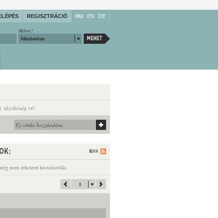
ELÉPÉS
REGISZTRÁCIÓ
HU
EN
DE
Miben?
Mindenben
)
,
tűzoltóság (4)
RSS
még nem érkezett hozzászólás.
1