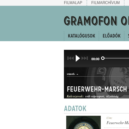
FILMALAP
FILMARCHÍVUM
00:00
-
SZERZŐ:
Feuerwehr-Marsch
Kulcsszavak:
sváb népcsoport
tűzoltóság
LÄNDLER
Cím:
MŰFAJ:
Feuerwehr-M