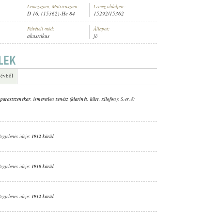
Lemezszám, Matricaszám:
Lemez oldalpár:
D 16, (15362)-He 84
15292/15362
Felvételi mód:
Állapot:
akusztikus
jó
AR
 évből
 parasztzenekar
,
ismeretlen zenész (klarinét
,
kürt
,
xilofon)
; Szerző:
egjelenés ideje:
1912 körül
egjelenés ideje:
1910 körül
egjelenés ideje:
1912 körül