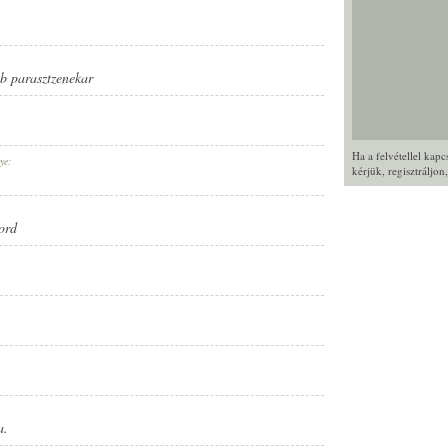
b parasztzenekar
Ha a felvétellel kap
ye:
kérjük,
regisztráljon
ord
a.