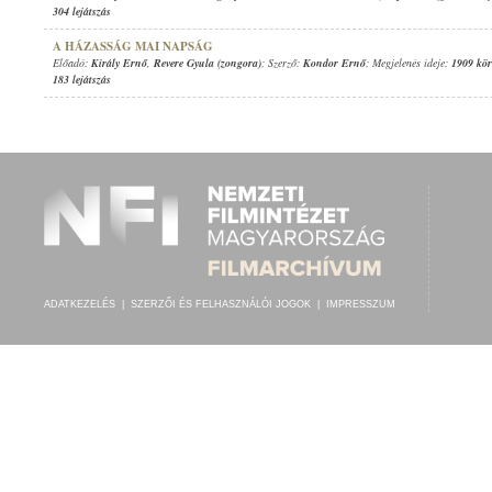
304 lejátszás
A HÁZASSÁG MAI NAPSÁG
Előadó:
Király Ernő
,
Revere Gyula (zongora)
; Szerző:
Kondor Ernő
; Megjelenés ideje:
1909 kör
183 lejátszás
ADATKEZELÉS
|
SZERZŐI ÉS FELHASZNÁLÓI JOGOK
|
IMPRESSZUM