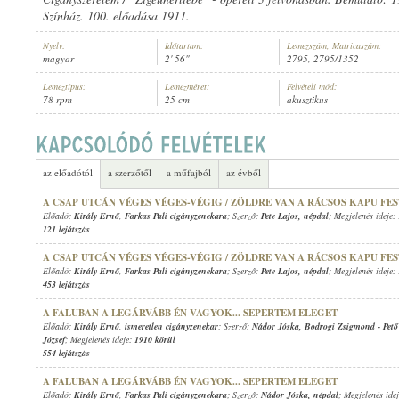
Színház. 100. előadása 1911.
Nyelv:
Időtartam:
Lemezszám, Matricaszám:
magyar
2' 56"
2795, 2795/1352
Lemeztípus:
Lemezméret:
Felvételi mód:
78 rpm
25 cm
akusztikus
KIRÁLY ERNŐ
,
FARKAS PALI CIGÁNYZENEKARA
ELŐADÓ:
az előadótól
a szerzőtől
a műfajból
az évből
A CSAP UTCÁN VÉGES VÉGES-VÉGIG / ZÖLDRE VAN A RÁCSOS KAPU FE
Előadó:
Király Ernő
,
Farkas Pali cigányzenekara
; Szerző:
Pete Lajos
,
népdal
; Megjelenés ideje:
121 lejátszás
A CSAP UTCÁN VÉGES VÉGES-VÉGIG / ZÖLDRE VAN A RÁCSOS KAPU FE
Előadó:
Király Ernő
,
Farkas Pali cigányzenekara
; Szerző:
Pete Lajos
,
népdal
; Megjelenés ideje:
453 lejátszás
A FALUBAN A LEGÁRVÁBB ÉN VAGYOK... SEPERTEM ELEGET
Előadó:
Király Ernő
,
ismeretlen cigányzenekar
; Szerző:
Nádor Jóska
,
Bodrogi Zsigmond
-
Pet
József
; Megjelenés ideje:
1910 körül
554 lejátszás
A FALUBAN A LEGÁRVÁBB ÉN VAGYOK... SEPERTEM ELEGET
Előadó:
Király Ernő
,
Farkas Pali cigányzenekara
; Szerző:
Nádor Jóska
,
népdal
; Megjelenés ide