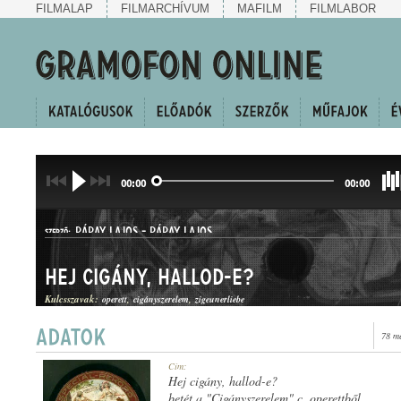
FILMALAP
FILMARCHÍVUM
MAFILM
FILMLABOR
00:00
00:00
PÁPAY LAJOS
-
PÁPAY LAJOS
SZERZŐ:
Hej cigány, hallod-e?
Kulcsszavak:
operett
cigányszerelem
zigeunerliebe
78 m
HALLGATÓ
Cím:
MŰFAJ:
Hej cigány, hallod-e?
betét a "Cigányszerelem" c. operettből