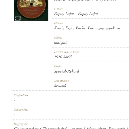
Szerző:
Pápay Lajos
-
Pápay Lajos
Előadó:
Király Ernő
,
Farkas Pali cigányzenekara
1910 KÖRÜL
MEGJELENÉS IDEJE:
Műfaj:
hallgató
Felvétel ideje és helye:
1910 körül
, -
Kiadó:
Special-Rekord
SPECIAL-REKORD
KIADÓ:
Jogi státusz:
árvamű
Címfordítás:
-
Gyűjtemény:
-
2795
LEMEZSZÁM:
Megjegyzés:
Cigányszerelem / "Zigeunerliebe" - operett 3 felvonásban. Bemutató: 1