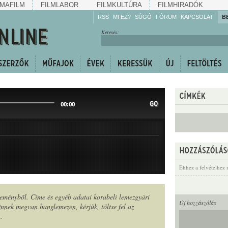
MAFILM
FILMLABOR
FILMKULTÚRA
FILMHIRADÓK
RSS
MI EZ?
SÚGÓ
FÓRUM
KAPCSOLAT
B
Hallgassa!
Keresés:
Gyarapítsa!
Kövesse!
Ossza meg!
GO
00:00
Ehhez a felvételhez 
jteményből. Címe és egyéb adatai korabeli lemezgyári
Új hozzászólás
nek megvan hanglemezen, kérjük, töltse fel az
n
.