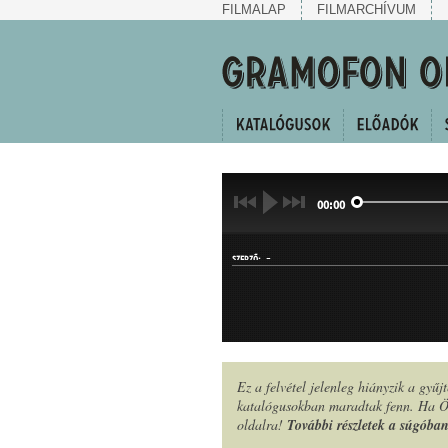
FILMALAP
FILMARCHÍVUM
00:00
-
SZERZŐ:
Ez a felvétel jelenleg hiányzik a gyű
katalógusokban maradtak fenn. Ha Ön
KERINGŐ
MŰFAJ:
oldalra!
További részletek a súgóba