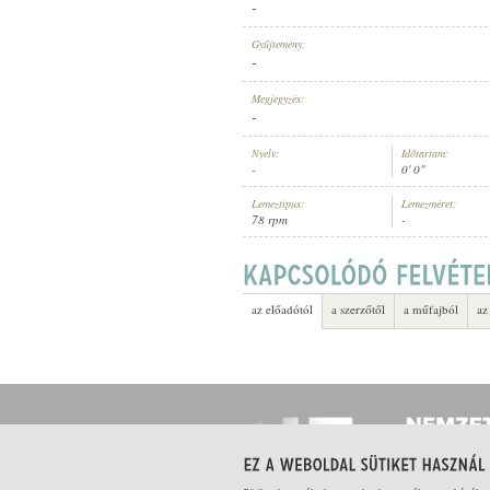
-
Gyűjtemény:
-
Megjegyzés:
-
ELŐADÓ:
Nyelv:
Időtartam:
-
0' 0"
Lemeztípus:
Lemezméret:
78 rpm
-
az előadótól
a szerzőtől
a műfajból
az