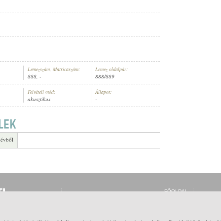
Lemezszám, Matricaszám:
Lemez oldalpár:
888, -
888/889
Felvételi mód:
Állapot:
akusztikus
-
 évből
FŐOLDAL
BELÉPÉS
REGISZTRÁCIÓ
MI EZ?
SÚGÓ