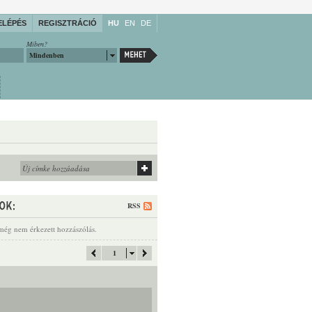
ELÉPÉS
REGISZTRÁCIÓ
HU
EN
DE
Miben?
Mindenben
RSS
még nem érkezett hozzászólás.
1