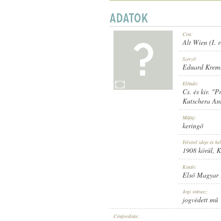
Cím:
Alt Wien (I. r
1908 KÖRÜL
MEGJELENÉS IDEJE:
Szerző:
Eduard Krem
Előadó:
Cs. és kir. "
Kutschera An
Műfaj:
keringő
ELSŐ MAGYAR HANGLEMEZ GYÁR
KIADÓ:
Felvétel ideje és hel
1908 körül
, 
Kiadó:
Első Magyar
Jogi státusz:
jogvédett mű
888
LEMEZSZÁM:
Címfordítás: