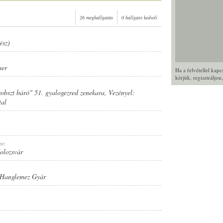
26 meghallgatás
0 hallgató kedveli
ész)
ser
Ha a felvétellel kap
kérjük,
regisztráljon
Probszt báró" 51. gyalogezred zenekara
, Vezényel:
tal
ye:
Kolozsvár
 Hanglemez Gyár