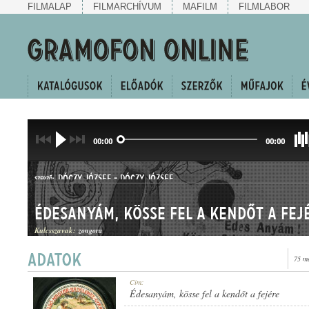
FILMALAP
FILMARCHÍVUM
MAFILM
FILMLABOR
00:00
00:00
DÓCZY JÓZSEF
-
DÓCZY JÓZSEF
SZERZŐ:
Édesanyám, kösse fel a kendőt a fej
Kulcsszavak:
zongora
75 m
HALLGATÓ
Cím:
MŰFAJ:
Édesanyám, kösse fel a kendőt a fejére