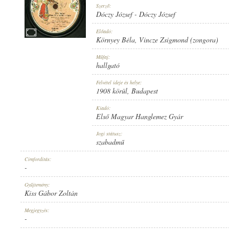
Szerző:
Dóczy József
-
Dóczy József
Előadó:
Környey Béla
,
Vincze Zsigmond (zongora)
1908 KÖRÜL
Műfaj:
MEGJELENÉS IDEJE:
hallgató
Felvétel ideje és helye:
1908 körül
, Budapest
Kiadó:
Első Magyar Hanglemez Gyár
ELSŐ MAGYAR HANGLEMEZ GYÁR
Jogi státusz:
KIADÓ:
szabadmű
Címfordítás:
-
Gyűjtemény:
Kiss Gábor Zoltán
1055
Megjegyzés:
LEMEZSZÁM:
-