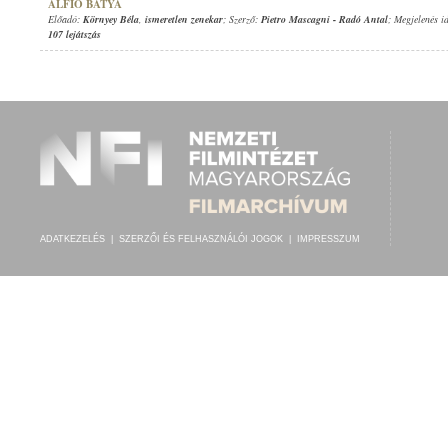
ALFIO BÁTYA
Előadó:
Környey Béla
,
ismeretlen zenekar
; Szerző:
Pietro Mascagni
-
Radó Antal
; Megjelenés i
107 lejátszás
ADATKEZELÉS
|
SZERZŐI ÉS FELHASZNÁLÓI JOGOK
|
IMPRESSZUM