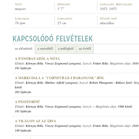
Nyelv:
Időtartam:
Lemezszám, Matricaszám:
magyar
3' 7"
1055, 1055
Lemeztípus:
Lemezméret:
Felvételi mód:
78 rpm
25 cm
akusztikus
KÖRNYEY BÉLA
,
VINCZE ZSIGMOND (ZONGORA)
ELŐADÓ:
az előadótól
a szerzőtől
a műfajból
az évből
A FONÓBAN SZÓL A NÓTA
Előadó:
Környey Béla
,
Vincze Zsigmond (zongora)
; Szerző:
Fráter Béla
; Megjelenés ideje:
1910
181 lejátszás
A MÁRKI DALA A "CORNEVILLE-I HARANGOK"-BÓL
Előadó:
Környey Béla
,
Márkus Alfréd (zongora)
; Szerző:
Robert Planquette
-
Rákosi Jenő
; Meg
körül
202 lejátszás
A PÁSZTORFIÚ
Előadó:
Környey Béla
,
Vincze Zsigmond (zongora)
; Szerző:
-
; Megjelenés ideje:
1908 körül
181 lejátszás
A VILÁGON AZ AZ ÁRVA
Előadó:
Környey Béla
,
Vincze Zsigmond (zongora)
; Szerző:
Fráter Béla
; Megjelenés ideje:
1910
148 lejátszás