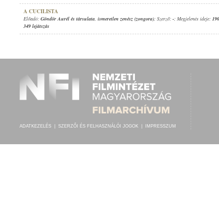
A CUCILISTA
Előadó:
Göndör Aurél és társulata
,
ismeretlen zenész (zongora)
; Szerző:
-
; Megjelenés ideje:
190
349 lejátszás
ADATKEZELÉS
|
SZERZŐI ÉS FELHASZNÁLÓI JOGOK
|
IMPRESSZUM