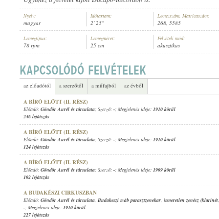
Nyelv:
Időtartam:
Lemezszám, Matricaszám:
magyar
2' 25"
268, 5585
Lemeztípus:
Lemezméret:
Felvételi mód:
78 rpm
25 cm
akusztikus
GÖNDÖR AURÉL ÉS TÁRSULATA
,
ROYAL MULATÓ ZENEKARA
ELŐADÓ:
az előadótól
a szerzőtől
a műfajból
az évből
A BÍRÓ ELŐTT (II. RÉSZ)
Előadó:
Göndör Aurél és társulata
; Szerző:
-
; Megjelenés ideje:
1910 körül
246 lejátszás
A BÍRÓ ELŐTT (II. RÉSZ)
Előadó:
Göndör Aurél és társulata
; Szerző:
-
; Megjelenés ideje:
1910 körül
124 lejátszás
A BÍRÓ ELŐTT (II. RÉSZ)
Előadó:
Göndör Aurél és társulata
; Szerző:
-
; Megjelenés ideje:
1909 körül
102 lejátszás
A BUDAKÉSZI CIRKUSZBAN
Előadó:
Göndör Aurél és társulata
,
Budakeszi sváb parasztzenekar
,
ismeretlen zenész (klarinét
-
; Megjelenés ideje:
1910 körül
227 lejátszás