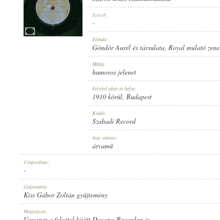
Szerző:
-
Előadó:
Göndör Aurél és társulata
,
Royal mulató zene
1910 KÖRÜL
MEGJELENÉS IDEJE:
Műfaj:
humoros jelenet
Felvétel ideje és helye:
1910 körül
, Budapest
Kiadó:
Szabadi Record
SZABADI RECORD
KIADÓ:
Jogi státusz:
árvamű
Címfordítás:
-
Gyűjtemény:
Kiss Gábor Zoltán gyűjtemény
268
LEMEZSZÁM:
Megjegyzés:
Ugyanez a felvétel kijött Dacapo-Recordon is.