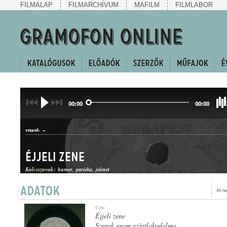
FILMALAP
FILMARCHÍVUM
MAFILM
FILMLABOR
00:00
00:00
-
SZERZŐ:
Éjjeli zene
Kulcsszavak:
humor
paródia
jelenet
30 m
HUMOROS JELENET
Cím:
MŰFAJ:
Éjjeli zene
Szurok uram ezüstlakodalma