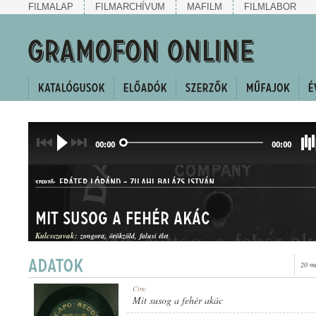
FILMALAP
FILMARCHÍVUM
MAFILM
FILMLABOR
00:00
00:00
FRÁTER LÓRÁND
-
ZILAHI BALÁZS ISTVÁN
SZERZŐ:
Mit susog a fehér akác
Kulcsszavak:
zongora
örökzöld
falusi élet
20 m
HALLGATÓ
Cím:
MŰFAJ:
Mit susog a fehér akác