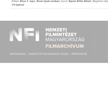
Előadó:
Rózsa S. Lajos
,
Revere Gyula zenekara
; Szerző:
Bajomi Böhm Hümér
; Megjelenés idej
374 lejátszás
ADATKEZELÉS
|
SZERZŐI ÉS FELHASZNÁLÓI JOGOK
|
IMPRESSZUM