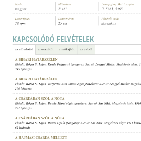
Nyelv:
Időtartam:
Lemezszám, Matricaszám:
magyar
2' 46"
U. 5365, 5365
Lemeztípus:
Lemezméret:
Felvételi mód:
78 rpm
25 cm
akusztikus
RÓZSA S. LAJOS
,
REVERE GYULA (ZONGORA)
ELŐADÓ:
az előadótól
a szerzőtől
a műfajból
az évből
A BIHARI HATÁRSZÉLEN
Előadó:
Rózsa S. Lajos
,
Kende Frigyesné (zongora)
; Szerző:
Lengyel Miska
; Megjelenés ideje:
1
345 lejátszás
A BIHARI HATÁRSZÉLEN
Előadó:
Rózsa S. Lajos
,
veszprémi Kiss Jancsi cigányzenekara
; Szerző:
Lengyel Miska
; Megjele
196 lejátszás
A CSÁRDÁBAN SZÓL A NÓTA
Előadó:
Rózsa S. Lajos
,
Banda Marci cigányzenekara
; Szerző:
Sas Náci
; Megjelenés ideje:
1910
231 lejátszás
A CSÁRDÁBAN SZÓL A NÓTA
Előadó:
Rózsa S. Lajos
,
Revere Gyula (zongora)
; Szerző:
Sas Náci
; Megjelenés ideje:
1911 körü
62 lejátszás
A HAJMÁSI CSÁRDA MELLETT