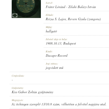
Szerző:
Fráter Lóránd
-
Zilahi Balázs István
Előadó:
Rózsa S. Lajos
,
Revere Gyula (zongora)
1908.10.13
Műfaj:
MEGJELENÉS IDEJE:
hallgató
Felvétel ideje és helye:
1908.10.13
, Budapest
Kiadó:
Dacapo-Record
DACAPO-RECORD
Jogi státusz:
KIADÓ:
jogvédett mű
Címfordítás:
-
Gyűjtemény:
Kiss Gábor Zoltán gyűjtemény
U. 5365
Megjegyzés:
LEMEZSZÁM:
Az itchingen szereplő 13/10.8 szám, vélhetően a felvétel napjára utal.