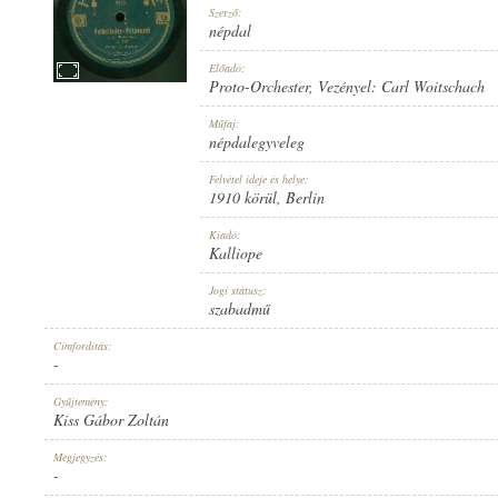
Szerző:
népdal
Előadó:
Proto-Orchester
, Vezényel:
Carl Woitschach
1910 KÖRÜL
Műfaj:
MEGJELENÉS IDEJE:
népdalegyveleg
Felvétel ideje és helye:
1910 körül
, Berlin
Kiadó:
Kalliope
KALLIOPE
Jogi státusz:
KIADÓ:
szabadmű
Címfordítás:
-
Gyűjtemény:
Kiss Gábor Zoltán
NO. 805.
Megjegyzés:
LEMEZSZÁM:
-