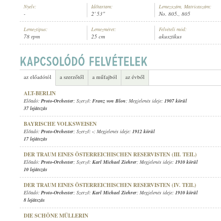
Nyelv:
Időtartam:
Lemezszám, Matricaszám:
-
2' 53"
No. 805., 805
Lemeztípus:
Lemezméret:
Felvételi mód:
78 rpm
25 cm
akusztikus
PROTO-ORCHESTER
, VEZÉNYEL:
CARL WOITSCHACH
ELŐADÓ:
az előadótól
a szerzőtől
a műfajból
az évből
ALT-BERLIN
Előadó:
Proto-Orchester
; Szerző:
Franz von Blon
; Megjelenés ideje:
1907 körül
37 lejátszás
BAYRISCHE VOLKSWEISEN
Előadó:
Proto-Orchester
; Szerző:
-
; Megjelenés ideje:
1912 körül
17 lejátszás
DER TRAUM EINES ÖSTERREICHISCHEN RESERVISTEN (III. TEIL)
Előadó:
Proto-Orchester
; Szerző:
Karl Michael Ziehrer
; Megjelenés ideje:
1910 körül
10 lejátszás
DER TRAUM EINES ÖSTERREICHISCHEN RESERVISTEN (IV. TEIL)
Előadó:
Proto-Orchester
; Szerző:
Karl Michael Ziehrer
; Megjelenés ideje:
1910 körül
8 lejátszás
DIE SCHÖNE MÜLLERIN