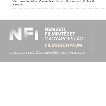
Előadó:
ismeretlen férfikar
,
Proto-Orchester
; Szerző:
-
; Megjelenés ideje:
1913 körül
20 lejátszás
ADATKEZELÉS
|
SZERZŐI ÉS FELHASZNÁLÓI JOGOK
|
IMPRESSZUM