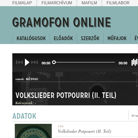
FILMALAP
FILMARCHÍVUM
MAFILM
FILMLABOR
00:00
00:00
NÉPDAL
SZERZŐ:
Volkslieder Potpourri (II. Teil)
Kulcsszavak:
-
30 m
NÉPDALEGYVELEG
Cím:
MŰFAJ:
Volkslieder Potpourri (II. Teil)