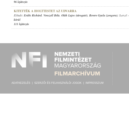
96 lejátszás
KITETTÉK A HOLTTESTET AZ UDVARRA
Előadó:
Erdős Richárd
,
Venczell Béla
,
Oláh Lajos (tárogató)
,
Revere Gyula (zongora)
; Szerző:
körül
111 lejátszás
ADATKEZELÉS
|
SZERZŐI ÉS FELHASZNÁLÓI JOGOK
|
IMPRESSZUM