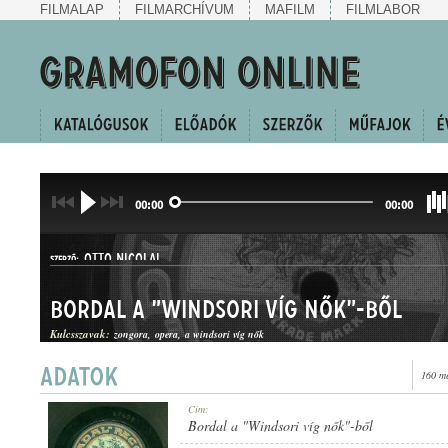
FILMALAP
FILMARCHÍVUM
MAFILM
FILMLABOR
00:00
00:00
OTTO NICOLAI
SZERZŐ:
Bordal a "Windsori víg nők"-ből
Kulcsszavak:
zongora
opera
a windsori víg nők
160 me
ÁRIA
Cím:
MŰFAJ:
Bordal a "Windsori víg nők"-ből