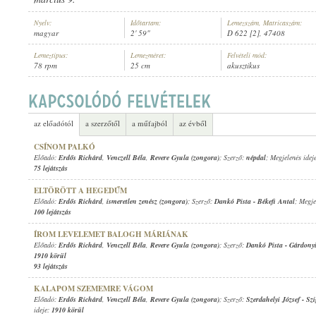
Nyelv:
Időtartam:
Lemezszám, Matricaszám:
magyar
2' 59"
D 622 [2], 47408
Lemeztípus:
Lemezméret:
Felvételi mód:
78 rpm
25 cm
akusztikus
ERDŐS RICHÁRD
,
ISMERETLEN ZENÉSZ (ZONGORA)
ELŐADÓ:
az előadótól
a szerzőtől
a műfajból
az évből
CSÍNOM PALKÓ
Előadó:
Erdős Richárd
,
Venczell Béla
,
Revere Gyula (zongora)
; Szerző:
népdal
; Megjelenés idej
75 lejátszás
ELTÖRÖTT A HEGEDŰM
Előadó:
Erdős Richárd
,
ismeretlen zenész (zongora)
; Szerző:
Dankó Pista
-
Békefi Antal
; Megje
100 lejátszás
ÍROM LEVELEMET BALOGH MÁRIÁNAK
Előadó:
Erdős Richárd
,
Venczell Béla
,
Revere Gyula (zongora)
; Szerző:
Dankó Pista
-
Gárdony
1910 körül
93 lejátszás
KALAPOM SZEMEMRE VÁGOM
Előadó:
Erdős Richárd
,
Venczell Béla
,
Revere Gyula (zongora)
; Szerző:
Szerdahelyi József
-
Szi
ideje:
1910 körül