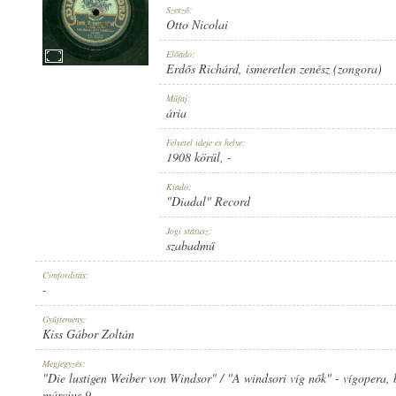
Szerző:
Otto Nicolai
Előadó:
Erdős Richárd
,
ismeretlen zenész (zongora)
1908 KÖRÜL
Műfaj:
MEGJELENÉS IDEJE:
ária
Felvétel ideje és helye:
1908 körül
, -
Kiadó:
"Diadal" Record
"DIADAL" RECORD
Jogi státusz:
KIADÓ:
szabadmű
Címfordítás:
-
Gyűjtemény:
Kiss Gábor Zoltán
D 622 [2]
Megjegyzés:
LEMEZSZÁM:
"Die lustigen Weiber von Windsor" / "A windsori víg nők" - vígopera, 
március 9.