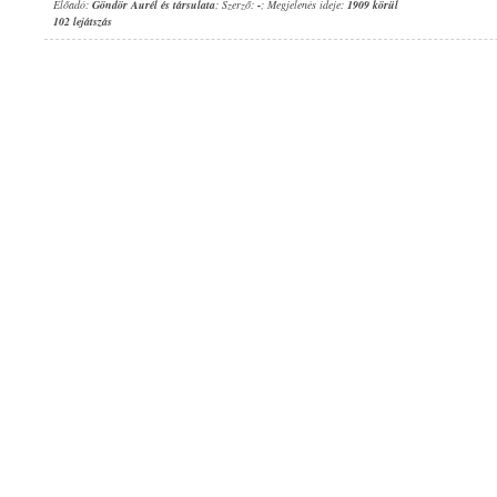
Előadó:
Göndör Aurél és társulata
; Szerző:
-
; Megjelenés ideje:
1909 körül
102 lejátszás