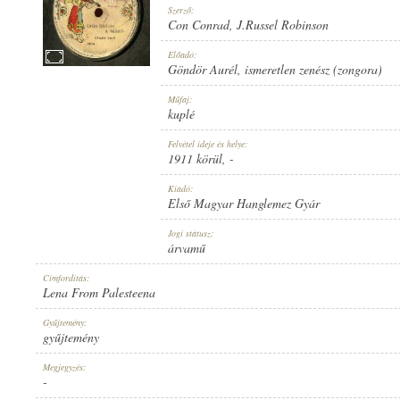
Szerző:
Con Conrad
,
J.Russel Robinson
Előadó:
Göndör Aurél
,
ismeretlen zenész (zongora)
1911 KÖRÜL
Műfaj:
MEGJELENÉS IDEJE:
kuplé
Felvétel ideje és helye:
1911 körül
, -
Kiadó:
Első Magyar Hanglemez Gyár
ELSŐ MAGYAR HANGLEMEZ GYÁR
Jogi státusz:
KIADÓ:
árvamű
Címfordítás:
Lena From Palesteena
Gyűjtemény:
gyűjtemény
10304
Megjegyzés:
LEMEZSZÁM:
-