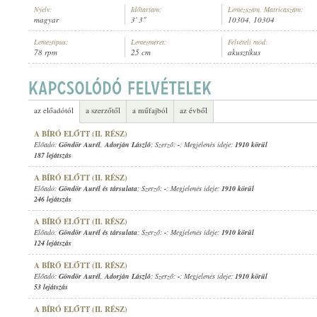
Nyelv:
Időtartam:
Lemezszám, Matricaszám:
magyar
3' 3"
10304, 10304
Lemeztípus:
Lemezméret:
Felvételi mód:
78 rpm
25 cm
akusztikus
GÖNDÖR AURÉL
,
ISMERETLEN ZENÉSZ (ZONGORA)
ELŐADÓ:
az előadótól
a szerzőtől
a műfajból
az évből
A BÍRÓ ELŐTT (II. RÉSZ)
Előadó:
Göndör Aurél
,
Adorján László
; Szerző:
-
; Megjelenés ideje:
1910 körül
187 lejátszás
A BÍRÓ ELŐTT (II. RÉSZ)
Előadó:
Göndör Aurél és társulata
; Szerző:
-
; Megjelenés ideje:
1910 körül
246 lejátszás
A BÍRÓ ELŐTT (II. RÉSZ)
Előadó:
Göndör Aurél és társulata
; Szerző:
-
; Megjelenés ideje:
1910 körül
124 lejátszás
A BÍRÓ ELŐTT (II. RÉSZ)
Előadó:
Göndör Aurél
,
Adorján László
; Szerző:
-
; Megjelenés ideje:
1910 körül
53 lejátszás
A BÍRÓ ELŐTT (II. RÉSZ)