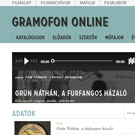
FILMALAP
FILMARCHÍVUM
MAFILM
FILMLABOR
00:00
00:00
CON CONRAD
,
J.RUSSEL ROBINSON
SZERZŐ:
Grün Náthán, a furfangos házaló
Kulcsszavak:
zongora
paródia
zsidó humor
135 me
KUPLÉ
Cím:
MŰFAJ:
Grün Náthán, a furfangos házaló