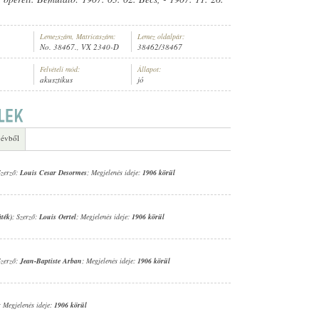
Lemezszám, Matricaszám:
Lemez oldalpár:
No. 38467., VX 2340-D
38462/38467
Felvételi mód:
Állapot:
akusztikus
jó
 évből
Szerző:
Louis Cesar Desormes
; Megjelenés ideje:
1906 körül
ték)
; Szerző:
Louis Oertel
; Megjelenés ideje:
1906 körül
Szerző:
Jean-Baptiste Arban
; Megjelenés ideje:
1906 körül
; Megjelenés ideje:
1906 körül