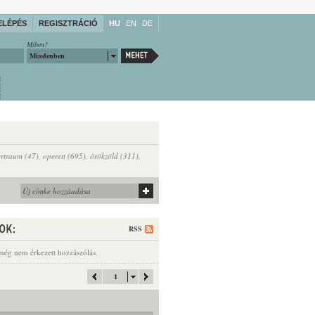
ELÉPÉS
REGISZTRÁCIÓ
HU
EN
DE
Miben?
Mindenben
ertraum (47)
,
operett (695)
,
örökzöld (311)
,
RSS
még nem érkezett hozzászólás.
1