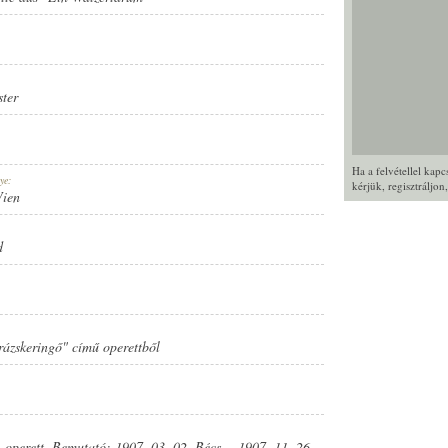
ter
Ha a felvétellel kap
ye:
kérjük,
regisztráljon
Wien
d
arázskeringő" című operettből
 operett. Bemutató: 1907. 03. 02. Bécs, - 1907. 11. 26.