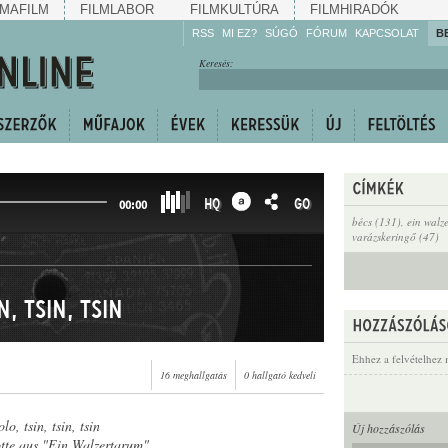
MAFILM
FILMLABOR
FILMKULTÚRA
FILMHIRADÓK
RSS
MI EZ?
SÚGÓ
FÓRUM
KAPCSOLAT
B
Hallgassa!
Keresés:
Gyarapítsa!
Kövesse!
Ossza meg!
HQ
GO
00:00
bécs (131)
,
ein walz
varázskeringő (47)
n, tsin, tsin
Ehhez a felvételhez 
16 meghallgatás
0 hallgató kedveli
lo, tsin, tsin, tsin
Új hozzászólás
tte aus "Ein Walzertarum"