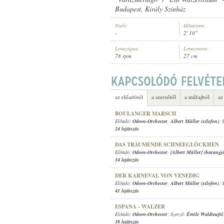
Budapest, Király Színház
Nyelv:
Időtartam:
-
2' 10"
Lemeztípus:
Lemezméret:
78 rpm
27 cm
ODEON-ORCHESTER
ELŐADÓ:
az előadótól
a szerzőtől
a műfajból
az
BOULANGER MARSCH
Előadó:
Odeon-Orchester
,
Albert Müller (xilofon)
; 
24 lejátszás
DAS TRÄUMENDE SCHNEEGLÖCKHEN
Előadó:
Odeon-Orchester
,
[Albert Müller] (harangjá
34 lejátszás
DER KARNEVAL VON VENEDIG
Előadó:
Odeon-Orchester
,
Albert Müller (xilofon)
; 
41 lejátszás
ESPANA - WALZER
Előadó:
Odeon-Orchester
; Szerző:
Émile Waldteufel
38 lejátszás