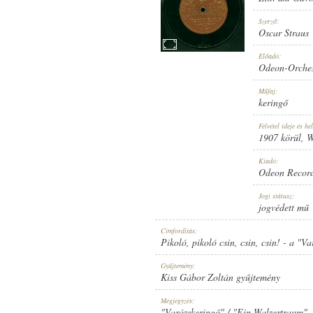
Szerző:
Oscar Straus
Előadó:
Odeon-Orches
1907 KÖRÜL
MEGJELENÉS IDEJE:
Műfaj:
keringő
Felvétel ideje és hel
1907 körül
, 
Kiadó:
Odeon Recor
ODEON RECORD
KIADÓ:
Jogi státusz:
jogvédett mű
Címfordítás:
Pikoló, pikoló csin, csin, csin! - a "V
Gyűjtemény:
Kiss Gábor Zoltán gyűjtemény
NO. 38467.
LEMEZSZÁM:
Megjegyzés:
"Varázskeringő" / "Ein Walzertraum" -