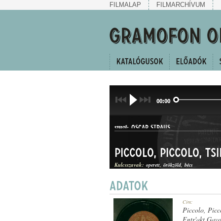
FILMALAP
FILMARCHÍVUM
00:00
OSCAR STRAUS
SZERZŐ:
Piccolo, Piccolo, tsi
Kulcsszavak:
operett
örökzöld
bécs
KERINGŐ
Cím:
MŰFAJ:
Piccolo, Picco
Entr'akt Gavo