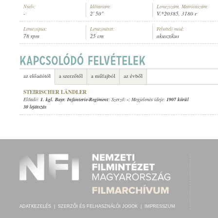
Nyelv:
Időtartam:
Lemezszám, Matricaszám:
-
2' 50"
V.*20385, 3180 r
Lemeztípus:
Lemezméret:
Felvételi mód:
78 rpm
25 cm
akusztikus
1. KGL. BAYR. INFANTERIE-REGIMENT
ELŐADÓ:
az előadótól
a szerzőtől
a műfajból
az évből
STEIRISCHER LÄNDLER
Előadó:
1. kgl. Bayr. Infanterie-Regiment
; Szerző:
-
; Megjelenés ideje:
1907 körül
30 lejátszás
ADATKEZELÉS
|
SZERZŐI ÉS FELHASZNÁLÓI JOGOK
|
IMPRESSZUM