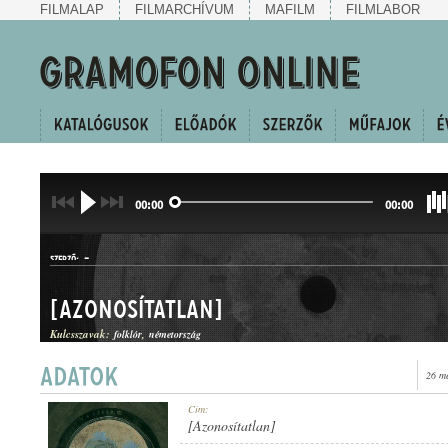
FILMALAP
FILMARCHÍVUM
MAFILM
FILMLABOR
00:00
00:00
-
SZERZŐ:
[Azonosítatlan]
Kulcsszavak:
folklór
németország
26 m
LÄNDLER
Cím:
MŰFAJ:
[Azonosítatlan]