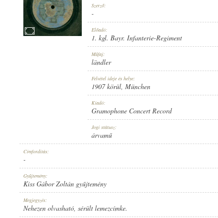
Szerző:
-
Előadó:
1. kgl. Bayr. Infanterie-Regiment
1907 KÖRÜL
Műfaj:
MEGJELENÉS IDEJE:
ländler
Felvétel ideje és helye:
1907 körül
, München
Kiadó:
Gramophone Concert Record
GRAMOPHONE CONCERT RECORD
Jogi státusz:
KIADÓ:
árvamű
Címfordítás:
-
Gyűjtemény:
Kiss Gábor Zoltán gyűjtemény
V.*20385
Megjegyzés:
LEMEZSZÁM:
Nehezen olvasható, sérült lemezcímke.