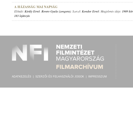
A HÁZASSÁG MAI NAPSÁG
Előadó:
Király Ernő
,
Revere Gyula (zongora)
; Szerző:
Kondor Ernő
; Megjelenés ideje:
1909 kör
183 lejátszás
ADATKEZELÉS
|
SZERZŐI ÉS FELHASZNÁLÓI JOGOK
|
IMPRESSZUM