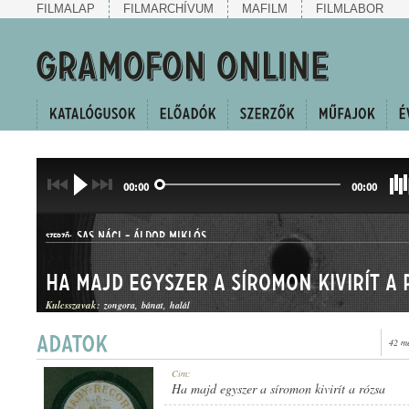
FILMALAP
FILMARCHÍVUM
MAFILM
FILMLABOR
00:00
00:00
SAS NÁCI
-
ÁLDOR MIKLÓS
SZERZŐ:
Ha majd egyszer a síromon kivirít a
Kulcsszavak:
zongora
bánat
halál
42 m
HALLGATÓ
Cím:
MŰFAJ:
Ha majd egyszer a síromon kivirít a rózsa