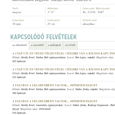
Nyelv:
Időtartam:
Lemezszám, Matricaszám:
magyar
3' 11"
No. 11128., 5487
Lemeztípus:
Lemezméret:
Felvételi mód:
78 rpm
25 cm
akusztikus
KIRÁLY ERNŐ
,
REVERE GYULA (ZONGORA)
ELŐADÓ:
az előadótól
a szerzőtől
a műfajból
az évből
A CSAP UTCÁN VÉGES VÉGES-VÉGIG / ZÖLDRE VAN A RÁCSOS KAPU FE
Előadó:
Király Ernő
,
Farkas Pali cigányzenekara
; Szerző:
Pete Lajos
,
népdal
; Megjelenés ideje:
453 lejátszás
A CSAP UTCÁN VÉGES VÉGES-VÉGIG / ZÖLDRE VAN A RÁCSOS KAPU FE
Előadó:
Király Ernő
,
Farkas Pali cigányzenekara
; Szerző:
Pete Lajos
,
népdal
; Megjelenés ideje:
121 lejátszás
A FALUBAN A LEGÁRVÁBB ÉN VAGYOK... SEPERTEM ELEGET
Előadó:
Király Ernő
,
Farkas Pali cigányzenekara
; Szerző:
Nádor Jóska
,
népdal
; Megjelenés ide
304 lejátszás
A FALUBAN A LEGÁRVÁBB ÉN VAGYOK... SEPERTEM ELEGET
Előadó:
Király Ernő
,
ismeretlen cigányzenekar
; Szerző:
Nádor Jóska
,
Bodrogi Zsigmond
-
Pet
József
; Megjelenés ideje:
1910 körül
554 lejátszás