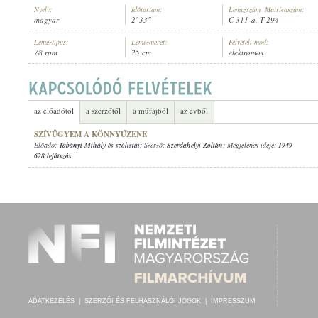
Nyelv:
Időtartam:
Lemezszám, Matricaszám:
magyar
2' 33"
C 311-a, T 294
Lemeztípus:
Lemezméret:
Felvételi mód:
78 rpm
25 cm
elektromos
TABÁNYI MIHÁLY ÉS SZÓLISTÁI
ELŐADÓ:
az előadótól
a szerzőtől
a műfajból
az évből
SZÍVÜGYEM A KÖNNYŰZENE
Előadó:
Tabányi Mihály és szólistái
; Szerző:
Szerdahelyi Zoltán
; Megjelenés ideje:
1949
628 lejátszás
ADATKEZELÉS
|
SZERZŐI ÉS FELHASZNÁLÓI JOGOK
|
IMPRESSZUM