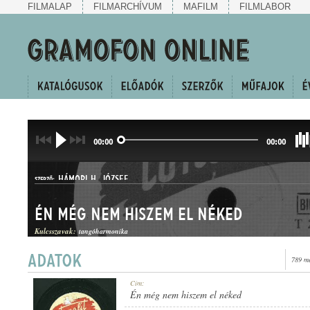
FILMALAP
FILMARCHÍVUM
MAFILM
FILMLABOR
00:00
00:00
HÁMORI H. JÓZSEF
SZERZŐ:
Én még nem hiszem el néked
Kulcsszavak:
tangóharmonika
789 me
TANGÓ
Cím:
MŰFAJ:
Én még nem hiszem el néked