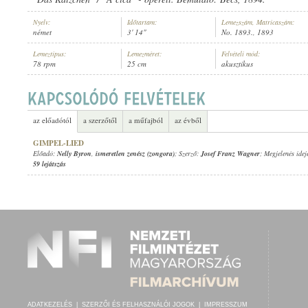
Nyelv:
Időtartam:
Lemezszám, Matricaszám:
német
3' 14"
No. 1893., 1893
Lemeztípus:
Lemezméret:
Felvételi mód:
78 rpm
25 cm
akusztikus
NELLY BYRON
,
ISMERETLEN ZENÉSZ (ZONGORA)
ELŐADÓ:
az előadótól
a szerzőtől
a műfajból
az évből
GIMPEL-LIED
Előadó:
Nelly Byron
,
ismeretlen zenész (zongora)
; Szerző:
Josef Franz Wagner
; Megjelenés idej
59 lejátszás
ADATKEZELÉS
|
SZERZŐI ÉS FELHASZNÁLÓI JOGOK
|
IMPRESSZUM