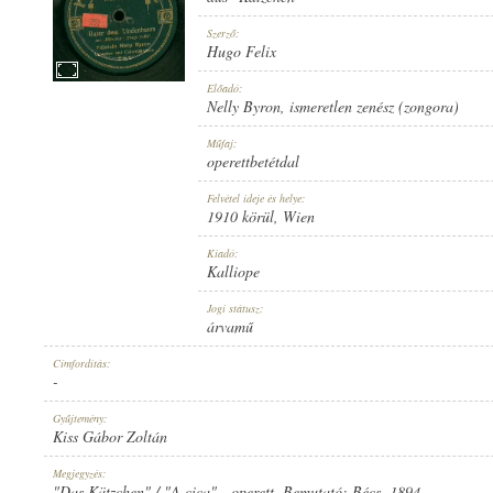
Szerző:
Hugo Felix
Előadó:
Nelly Byron
,
ismeretlen zenész (zongora)
1910 KÖRÜL
MEGJELENÉS IDEJE:
Műfaj:
operettbetétdal
Felvétel ideje és helye:
1910 körül
, Wien
Kiadó:
Kalliope
KALLIOPE
KIADÓ:
Jogi státusz:
árvamű
Címfordítás:
-
Gyűjtemény:
Kiss Gábor Zoltán
NO. 1893.
LEMEZSZÁM:
Megjegyzés:
"Das Kätzchen" / "A cica" - operett. Bemutató: Bécs, 1894.