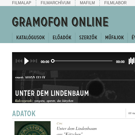
FILMALAP
FILMARCHÍVUM
MAFILM
FILMLABOR
00:00
00:00
HUGO FELIX
SZERZŐ:
Unter dem Lindenbaum
Kulcsszavak:
zongora
operett
das kätzchen
68 m
OPERETTBETÉTDAL
Cím:
MŰFAJ:
Unter dem Lindenbaum
aus "Kätzchen"