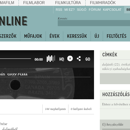
MAFILM
FILMLABOR
FILMKULTÚRA
FILMHIRADÓK
RSS
MI EZ?
SÚGÓ
FÓRUM
KAPCSOLAT
B
Hallgassa!
Keresés:
Gyarapítsa!
Kövesse!
Ossza meg!
HQ
GO
00:00
daljáték (22)
,
örökzö
rákóczi szabadságha
PÁD
,
SASSY CSABA
Ehhez a felvételhez 
144 meghallgatás
0 hallgató kedveli
érése
Új hozzászólás
c. dalműből