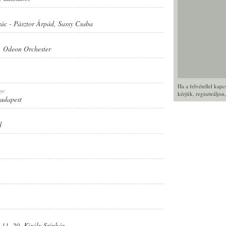
rác
-
Pásztor Árpád
,
Sassy Csaba
,
Odeon Orchester
Ha a felvétellel kap
ye:
kérjük,
regisztráljon
Budapest
d
 11. 20. Király Színház