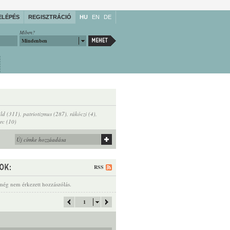
ELÉPÉS
REGISZTRÁCIÓ
HU
EN
DE
Miben?
Mindenben
ld (311)
,
patriotizmus (287)
,
rákóczi (4)
,
rc (10)
RSS
még nem érkezett hozzászólás.
1