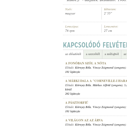
Nyelv:
Időtartam:
magyar
2' 55"
Lemeztípus:
Lemezméret:
78 rpm
27 cm
KÖRNYEY BÉLA
,
ODEON ORCHES
ELŐADÓ:
az előadótól
a szerzőtől
a műfajból
az
A FONÓBAN SZÓL A NÓTA
Előadó:
Környey Béla
,
Vincze Zsigmond (zongora)
;
181 lejátszás
A MÁRKI DALA A "CORNEVILLE-I HA
Előadó:
Környey Béla
,
Márkus Alfréd (zongora)
; S
körül
202 lejátszás
A PÁSZTORFIÚ
Előadó:
Környey Béla
,
Vincze Zsigmond (zongora)
;
181 lejátszás
A VILÁGON AZ AZ ÁRVA
Előadó:
Környey Béla
,
Vincze Zsigmond (zongora)
;