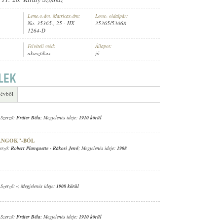
Lemezszám, Matricaszám:
Lemez oldalpár:
No. 35365., 25 - HX
35365/53068
1264-D
Felvételi mód:
Állapot:
akusztikus
jó
TER
 évből
 Szerző:
Fráter Béla
; Megjelenés ideje:
1910 körül
RANGOK"-BÓL
zerző:
Robert Planquette
-
Rákosi Jenő
; Megjelenés ideje:
1908
 Szerző:
-
; Megjelenés ideje:
1908 körül
 Szerző:
Fráter Béla
; Megjelenés ideje:
1910 körül