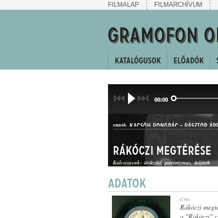
FILMALAP
FILMARCHÍVUM
00:00
KACSÓH PONGRÁC
-
PÁSZTOR ÁR
SZERZŐ:
Rákóczi megtérése
Kulcsszavak:
örökzöld
patriotizmus
daljáték
DAL
Cím:
MŰFAJ:
Rákóczi megt
a "Rákóczi" 