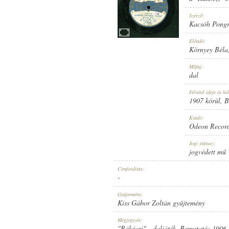
Szerző:
Kacsóh Pong
Előadó:
Környey Béla
1907 KÖRÜL
MEGJELENÉS IDEJE:
Műfaj:
dal
Felvétel ideje és hel
1907 körül
, 
Kiadó:
Odeon Recor
ODEON RECORD
KIADÓ:
Jogi státusz:
jogvédett mű
Címfordítás:
-
Gyűjtemény:
Kiss Gábor Zoltán gyűjtemény
NO. 35365.
LEMEZSZÁM:
Megjegyzés:
"Rákóczi" - daljáték. Bemutató: 1906.