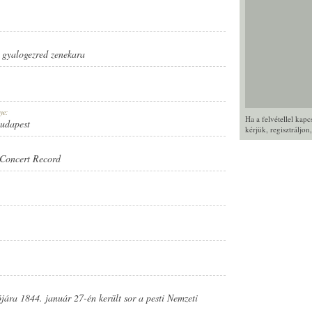
. gyalogezred zenekara
ZENEKARA
ye:
Ha a felvétellel kap
Budapest
kérjük,
regisztráljon
Concert Record
ára 1844. január 27-én került sor a pesti Nemzeti