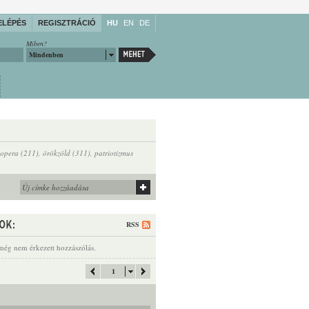
ELÉPÉS
REGISZTRÁCIÓ
HU
EN
DE
Miben?
Mindenben
opera (211)
,
örökzöld (311)
,
patriotizmus
RSS
még nem érkezett hozzászólás.
1