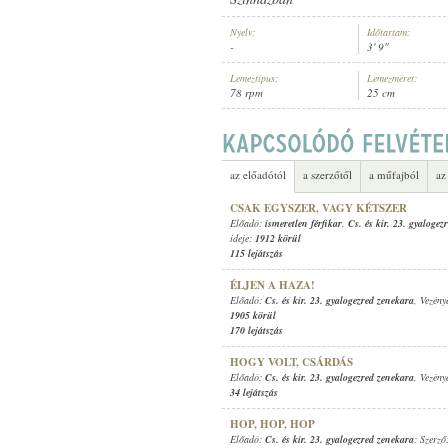
Nyelv:
Időtartam:
-
3' 9"
Lemeztípus:
Lemezméret:
78 rpm
25 cm
1911 KÖRÜL
MEGJELENÉS IDEJE:
az előadótól
a szerzőtől
a műfajból
az
CSAK EGYSZER, VAGY KÉTSZER
Előadó:
ismeretlen férfikar
,
Cs. és kir. 23. gyalogez
ideje:
1912 körül
115 lejátszás
ÉLJEN A HAZA!
Előadó:
Cs. és kir. 23. gyalogezred zenekara
, Vezény
1905 körül
170 lejátszás
HOGY VOLT, CSÁRDÁS
Előadó:
Cs. és kir. 23. gyalogezred zenekara
, Vezény
34 lejátszás
HOP, HOP, HOP
Előadó:
Cs. és kir. 23. gyalogezred zenekara
; Szerző