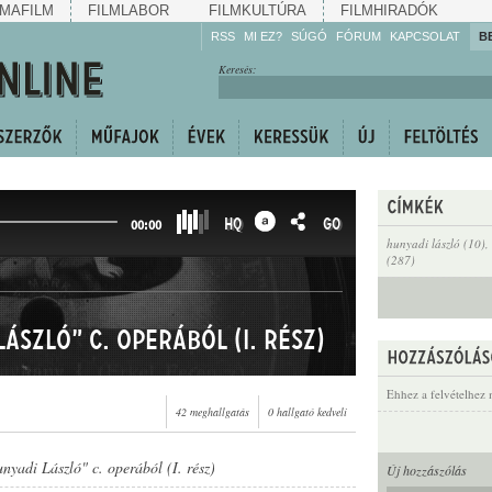
MAFILM
FILMLABOR
FILMKULTÚRA
FILMHIRADÓK
RSS
MI EZ?
SÚGÓ
FÓRUM
KAPCSOLAT
B
Hallgassa!
Keresés:
Gyarapítsa!
Kövesse!
Ossza meg!
HQ
GO
00:00
hunyadi lászló (10)
,
(287)
ászló" c. operából (I. rész)
Ehhez a felvételhez 
42 meghallgatás
0 hallgató kedveli
nyadi László" c. operából (I. rész)
Új hozzászólás