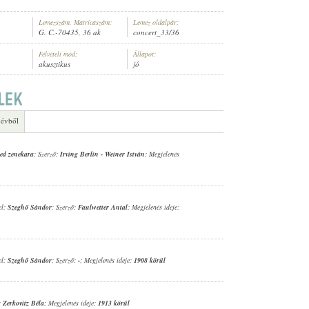
Lemezszám, Matricaszám:
Lemez oldalpár:
G. C.-70435, 36 ak
concert_33/36
Felvételi mód:
Állapot:
akusztikus
jó
 évből
red zenekara
; Szerző:
Irving Berlin
-
Weiner István
; Megjelenés
el:
Szeghő Sándor
; Szerző:
Faulwetter Antal
; Megjelenés ideje:
el:
Szeghő Sándor
; Szerző:
-
; Megjelenés ideje:
1908 körül
:
Zerkovitz Béla
; Megjelenés ideje:
1913 körül