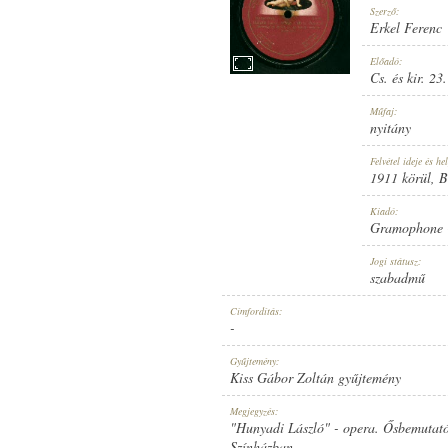
Szerző:
Erkel Ferenc
Előadó:
Cs. és kir. 23
CS. ÉS KIR. 23. GYALOGEZRED 
Műfaj:
ELŐADÓ:
nyitány
Felvétel ideje és hel
1911 körül
, 
Kiadó:
Gramophone 
ERKEL FERENC
Jogi státusz:
SZERZŐ:
szabadmű
Címfordítás:
-
Gyűjtemény:
Kiss Gábor Zoltán gyűjtemény
NYITÁNY
Megjegyzés:
MŰFAJ:
"Hunyadi László" - opera. Ősbemutatój
Színházban