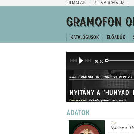
FILMALAP
FILMARCHÍVUM
00:00
GRAMOPHONE CONCERT RECORD
KIADÓ:
Nyitány a "Hunyadi L
Kulcsszavak:
örökzöld
patriotizmus
opera
G. C.-70435
Cím:
LEMEZSZÁM:
Nyitány a "Hu