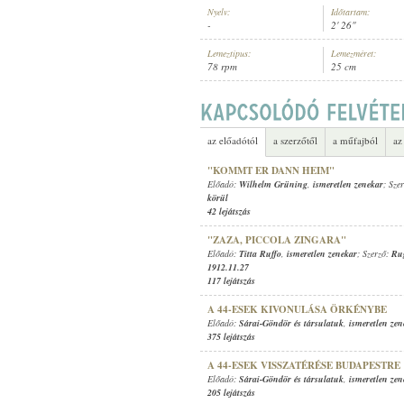
Nyelv:
Időtartam:
-
2' 26"
Lemeztípus:
Lemezméret:
78 rpm
25 cm
ISMERETLEN ZENEKAR
ELŐADÓ:
az előadótól
a szerzőtől
a műfajból
az
"KOMMT ER DANN HEIM"
Előadó:
Wilhelm Grüning
,
ismeretlen zenekar
; Sze
körül
42 lejátszás
"ZAZA, PICCOLA ZINGARA"
Előadó:
Titta Ruffo
,
ismeretlen zenekar
; Szerző:
Ru
1912.11.27
117 lejátszás
A 44-ESEK KIVONULÁSA ÖRKÉNYBE
Előadó:
Sárai-Göndör és társulatuk
,
ismeretlen zen
375 lejátszás
A 44-ESEK VISSZATÉRÉSE BUDAPESTRE
Előadó:
Sárai-Göndör és társulatuk
,
ismeretlen zen
205 lejátszás