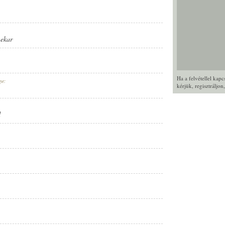
nekar
Ha a felvétellel kap
ye:
kérjük,
regisztráljon
d