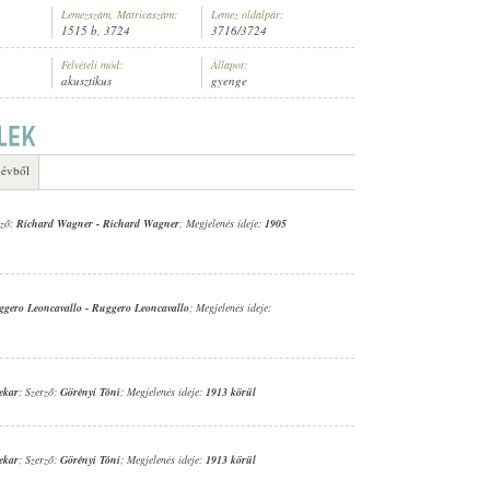
Lemezszám, Matricaszám:
Lemez oldalpár:
1515 b, 3724
3716/3724
Felvételi mód:
Állapot:
akusztikus
gyenge
 évből
rző:
Richard Wagner
-
Richard Wagner
; Megjelenés ideje:
1905
ggero Leoncavallo
-
Ruggero Leoncavallo
; Megjelenés ideje:
ekar
; Szerző:
Görényi Tóni
; Megjelenés ideje:
1913 körül
ekar
; Szerző:
Görényi Tóni
; Megjelenés ideje:
1913 körül