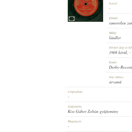
Szerző:
-
Előadó:
ismeretlen ze
1908 KÖRÜL
Műfaj:
MEGJELENÉS IDEJE:
ländler
Felvétel ideje és hel
1908 körül
, -
Kiadó:
Derby-Recor
DERBY-RECORD
Jogi státusz:
KIADÓ:
árvamű
Címfordítás:
-
Gyűjtemény:
Kiss Gábor Zoltán gyűjtemény
1515 B
Megjegyzés:
LEMEZSZÁM:
-