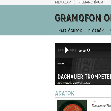
FILMALAP
FILMARCHÍVUM
00:00
-
SZERZŐ:
Dachauer Trompete
Kulcsszavak:
ausztria
folklór
LÄNDLER
Cím:
MŰFAJ:
Dachauer Tro