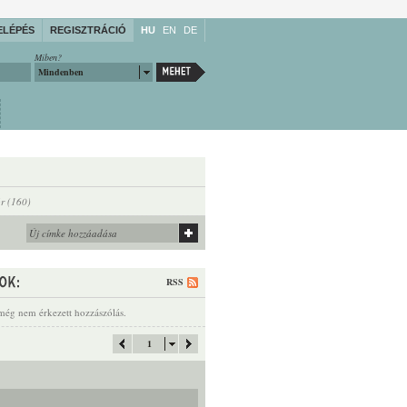
ELÉPÉS
REGISZTRÁCIÓ
HU
EN
DE
Miben?
Mindenben
ór (160)
RSS
még nem érkezett hozzászólás.
1