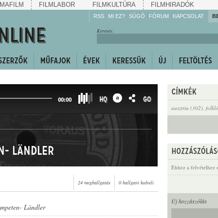
MAFILM
FILMLABOR
FILMKULTÚRA
FILMHIRADÓK
RSS
MI EZ?
SÚGÓ
FÓRUM
KAPCSOLAT
B
Hallgassa!
Keresés:
Gyarapítsa!
Kövesse!
Ossza meg!
HQ
GO
00:00
ausztria (302)
,
folkl
n- Ländler
Ehhez a felvételhez 
24 meghallgatás
0 hallgató kedveli
Új hozzászólás
mpeten- Ländler