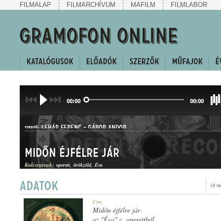
FILMALAP
FILMARCHÍVUM
MAFILM
FILMLABOR
00:00
00:00
LEHÁR FERENC
-
GÁBOR ANDOR
SZERZŐ:
Midőn éjfélre jár
Kulcsszavak:
operett
örökzöld
Éva
14 m
OPERETTBETÉT
Cím:
MŰFAJ:
Midőn éjfélre jár
az "Éva" c. operettből