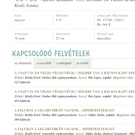
Király Színház
Nyelv:
Időtartam:
Lemezszám, Matricaszám:
magyar
3' 0"
No. 15746., 5383 /
He.344-X
KIRÁLY ERNŐ
,
ISMERETLEN ZENÉSZ (ZONGORA)
Lemeztípus:
Lemezméret:
Felvételi mód:
ELŐADÓ:
78 rpm
25 cm
akusztikus
az előadótól
a szerzőtől
a műfajból
az évből
A CSAP UTCÁN VÉGES VÉGES-VÉGIG / ZÖLDRE VAN A RÁCSOS KAPU FE
Előadó:
Király Ernő
,
Farkas Pali cigányzenekara
; Szerző:
Pete Lajos
,
népdal
; Megjelenés ideje:
121 lejátszás
A CSAP UTCÁN VÉGES VÉGES-VÉGIG / ZÖLDRE VAN A RÁCSOS KAPU FE
Előadó:
Király Ernő
,
Farkas Pali cigányzenekara
; Szerző:
Pete Lajos
,
népdal
; Megjelenés ideje:
453 lejátszás
A FALUBAN A LEGÁRVÁBB ÉN VAGYOK... SEPERTEM ELEGET
Előadó:
Király Ernő
,
Farkas Pali cigányzenekara
; Szerző:
Nádor Jóska
,
népdal
; Megjelenés ide
304 lejátszás
A FALUBAN A LEGÁRVÁBB ÉN VAGYOK... SEPERTEM ELEGET
Előadó:
Király Ernő
,
ismeretlen cigányzenekar
; Szerző:
Nádor Jóska
,
Bodrogi Zsigmond
-
Pet