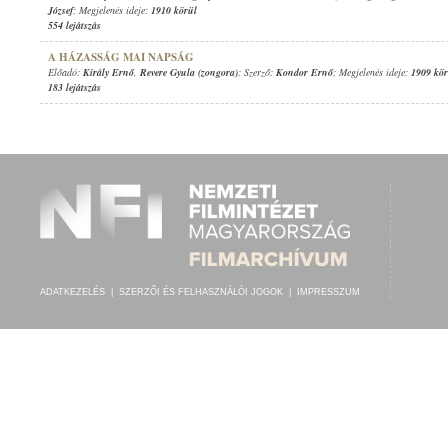
József
; Megjelenés ideje:
1910 körül
554 lejátszás
A HÁZASSÁG MAI NAPSÁG
Előadó:
Király Ernő
,
Revere Gyula (zongora)
; Szerző:
Kondor Ernő
; Megjelenés ideje:
1909 kör
183 lejátszás
ADATKEZELÉS
|
SZERZŐI ÉS FELHASZNÁLÓI JOGOK
|
IMPRESSZUM