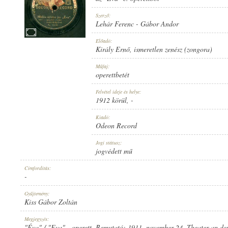
Szerző:
Lehár Ferenc
-
Gábor Andor
Előadó:
Király Ernő
,
ismeretlen zenész (zongora)
1912 KÖRÜL
MEGJELENÉS IDEJE:
Műfaj:
operettbetét
Felvétel ideje és helye:
1912 körül
, -
Kiadó:
Odeon Record
ODEON RECORD
KIADÓ:
Jogi státusz:
jogvédett mű
Címfordítás:
-
Gyűjtemény:
Kiss Gábor Zoltán
NO. 15746.
LEMEZSZÁM:
Megjegyzés:
"Éva" / "Eva" - operett. Bemutató: 1911. november 24. Theater an de