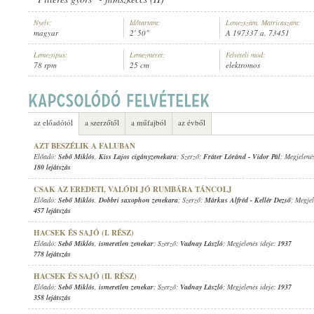
Nyelv:
Időtartam:
Lemezszám, Matricaszám:
magyar
2' 50"
A 197337 a, 73451
Lemeztípus:
Lemezméret:
Felvételi mód:
78 rpm
25 cm
elektromos
SEBŐ MIKLÓS
,
DOBBRI SAXOPHON ZENEKARA
ELŐADÓ:
az előadótól
a szerzőtől
a műfajból
az évből
AZT BESZÉLIK A FALUBAN
Előadó:
Sebő Miklós
,
Kiss Lajos cigányzenekara
; Szerző:
Fráter Lóránd
-
Vidor Pál
; Megjelené
180 lejátszás
CSAK AZ EREDETI, VALÓDI JÓ RUMBÁRA TÁNCOLJ
Előadó:
Sebő Miklós
,
Dobbri saxophon zenekara
; Szerző:
Márkus Alfréd
-
Kellér Dezső
; Megjel
457 lejátszás
HACSEK ÉS SAJÓ (I. RÉSZ)
Előadó:
Sebő Miklós
,
ismeretlen zenekar
; Szerző:
Vadnay László
; Megjelenés ideje:
1937
778 lejátszás
HACSEK ÉS SAJÓ (II. RÉSZ)
Előadó:
Sebő Miklós
,
ismeretlen zenekar
; Szerző:
Vadnay László
; Megjelenés ideje:
1937
358 lejátszás