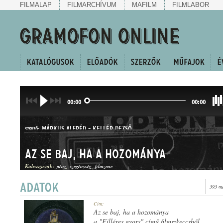
FILMALAP
FILMARCHÍVUM
MAFILM
FILMLABOR
00:00
00:00
MÁRKUS ALFRÉD
-
KELLÉR DEZSŐ
SZERZŐ:
Az se baj, ha a hozománya
Kulcsszavak:
pénz
szegénység
filmzene
393 me
TANGÓ
Cím:
MŰFAJ:
Az se baj, ha a hozománya
a "Filléres gyors" című filmszkeccsből