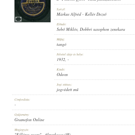
Szerző:
Márkus Alfréd
-
Kellér Dezső
Előadó:
Sebő Miklós
,
Dobbri saxophon zenekara
1932
MEGJELENÉS IDEJE:
Műfaj:
tangó
Felvétel ideje és helye:
1932
, -
Kiadó:
Odeon
ODEON
KIADÓ:
Jogi státusz:
jogvédett mű
Címfordítás:
-
Gyűjtemény:
Gramofon Online
A 197337 A
LEMEZSZÁM:
Megjegyzés:
"Filléres gyors" - filmszkeccs (H)