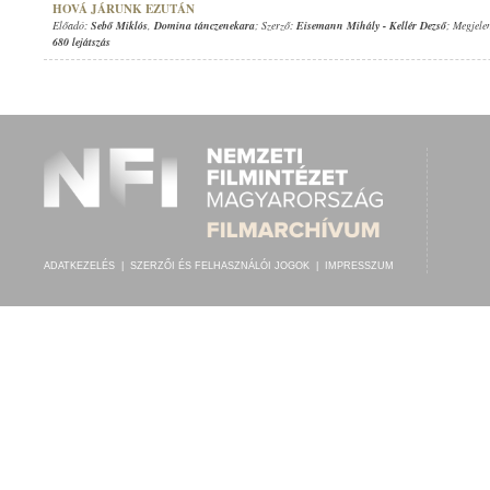
HOVÁ JÁRUNK EZUTÁN
Előadó:
Sebő Miklós
,
Domina tánczenekara
; Szerző:
Eisemann Mihály
-
Kellér Dezső
; Megjele
680 lejátszás
ADATKEZELÉS
|
SZERZŐI ÉS FELHASZNÁLÓI JOGOK
|
IMPRESSZUM