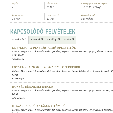
Nyelv:
Időtartam:
Lemezszám, Matricaszám:
-
2' 39"
1-21538, 2796-f
Lemeztípus:
Lemezméret:
Felvételi mód:
78 rpm
25 cm
akusztikus
MAGY. KIR. I. HONVÉD KERÜLETI ZENEKAR
, VEZÉNYEL:
BACHÓ IS
ELŐADÓ:
az előadótól
a szerzőtől
a műfajból
az évből
EGYVELEG "A DENEVÉR" CÍMŰ OPERETTBŐL
Előadó:
Magy. kir. I. honvéd kerületi zenekar
, Vezényel:
Bachó István
; Szerző:
Johann Strauss i
1906 körül
30 lejátszás
EGYVELEG A "BOB HERCEG" CÍMŰ OPERETTBŐL
Előadó:
Magy. kir. I. honvéd kerületi zenekar
, Vezényel:
Bachó István
; Szerző:
Huszka Jenő
; M
körül
65 lejátszás
HONVÉD DÍSZMENET INDULÓ
Előadó:
Magy. kir. I. honvéd kerületi zenekar
, Vezényel:
Bachó István
; Szerző:
Bachó István
; M
körül
105 lejátszás
HUSZÁR INDULÓ A "JÁNOS VITÉZ"-BŐL
Előadó:
Magy. kir. I. honvéd kerületi zenekar
, Vezényel:
Bachó István
; Szerző:
Kacsóh Pongrác