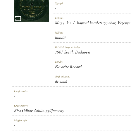
Szerző:
-
Előadó:
Magy. kir. I. honvéd kerületi zenekar
, Vezénye
1907 KÖRÜL
Műfaj:
MEGJELENÉS IDEJE:
induló
Felvétel ideje és helye:
1907 körül
, Budapest
Kiadó:
Favorite Record
FAVORITE RECORD
Jogi státusz:
KIADÓ:
árvamű
Címfordítás:
-
Gyűjtemény:
Kiss Gábor Zoltán gyűjtemény
1-21538
Megjegyzés:
LEMEZSZÁM:
-