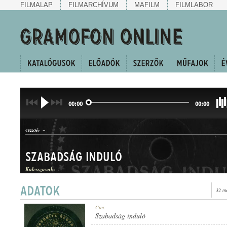
FILMALAP
FILMARCHÍVUM
MAFILM
FILMLABOR
00:00
00:00
-
SZERZŐ:
Szabadság induló
Kulcsszavak:
-
32 m
INDULÓ
Cím:
MŰFAJ:
Szabadság induló