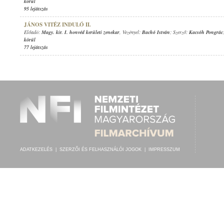
körül
95 lejátszás
JÁNOS VITÉZ INDULÓ II.
Előadó:
Magy. kir. I. honvéd kerületi zenekar
, Vezényel:
Bachó István
; Szerző:
Kacsóh Pongrác
körül
77 lejátszás
ADATKEZELÉS
|
SZERZŐI ÉS FELHASZNÁLÓI JOGOK
|
IMPRESSZUM