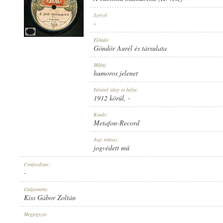
Szerző:
-
Előadó:
Göndör Aurél és társulata
1912 KÖRÜL
MEGJELENÉS IDEJE:
Műfaj:
humoros jelenet
Felvétel ideje és helye:
1912 körül
, -
Kiadó:
Metafon-Record
METAFON-RECORD
KIADÓ:
Jogi státusz:
jogvédett mű
Címfordítás:
-
Gyűjtemény:
Kiss Gábor Zoltán
7519
LEMEZSZÁM:
Megjegyzés:
-