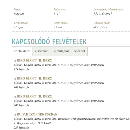
Nyelv:
Időtartam:
Lemezszám, Matricaszám:
magyar
3' 1"
7519, O 8917
Lemeztípus:
Lemezméret:
Felvételi mód:
78 rpm
25 cm
akusztikus
GÖNDÖR AURÉL ÉS TÁRSULATA
ELŐADÓ:
az előadótól
a szerzőtől
a műfajból
az évből
A BÍRÓ ELŐTT (II. RÉSZ)
Előadó:
Göndör Aurél és társulata
; Szerző:
-
; Megjelenés ideje:
1910 körül
124 lejátszás
A BÍRÓ ELŐTT (II. RÉSZ)
Előadó:
Göndör Aurél és társulata
; Szerző:
-
; Megjelenés ideje:
1909 körül
102 lejátszás
A BÍRÓ ELŐTT (II. RÉSZ)
Előadó:
Göndör Aurél és társulata
; Szerző:
-
; Megjelenés ideje:
1910 körül
246 lejátszás
A BUDAKÉSZI CIRKUSZBAN
Előadó:
Göndör Aurél és társulata
,
Budakeszi sváb parasztzenekar
,
ismeretlen zenész (klarinét
-
; Megjelenés ideje:
1910 körül
227 lejátszás