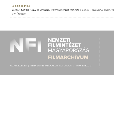
A CUCILISTA
Előadó:
Göndör Aurél és társulata
,
ismeretlen zenész (zongora)
; Szerző:
-
; Megjelenés ideje:
190
349 lejátszás
ADATKEZELÉS
|
SZERZŐI ÉS FELHASZNÁLÓI JOGOK
|
IMPRESSZUM