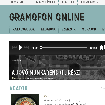
FILMALAP
FILMARCHÍVUM
MAFILM
FILMLABOR
00:00
00:00
-
SZERZŐ:
A jövő munkarend (II. rész)
Kulcsszavak:
humor
paródia
budapest
35 m
HUMOROS JELENET
Cím:
MŰFAJ:
A jövő munkarend (II. rész)
A cucilista munkarend (II. rész)