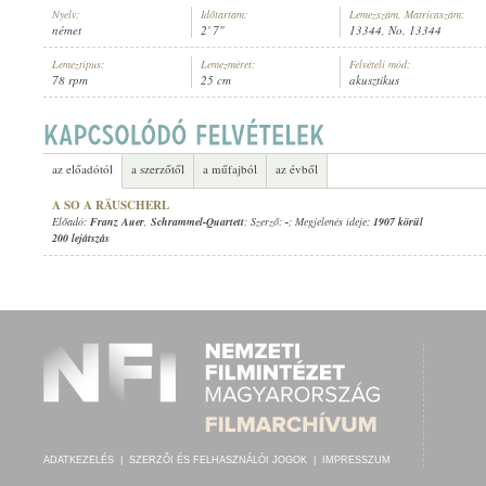
Nyelv:
Időtartam:
Lemezszám, Matricaszám:
német
2' 7"
13344, No. 13344
Lemeztípus:
Lemezméret:
Felvételi mód:
78 rpm
25 cm
akusztikus
FRANZ AUER
,
SCHRAMMEL-QUARTETT
ELŐADÓ:
az előadótól
a szerzőtől
a műfajból
az évből
A SO A RÄUSCHERL
Előadó:
Franz Auer
,
Schrammel-Quartett
; Szerző:
-
; Megjelenés ideje:
1907 körül
200 lejátszás
ADATKEZELÉS
|
SZERZŐI ÉS FELHASZNÁLÓI JOGOK
|
IMPRESSZUM