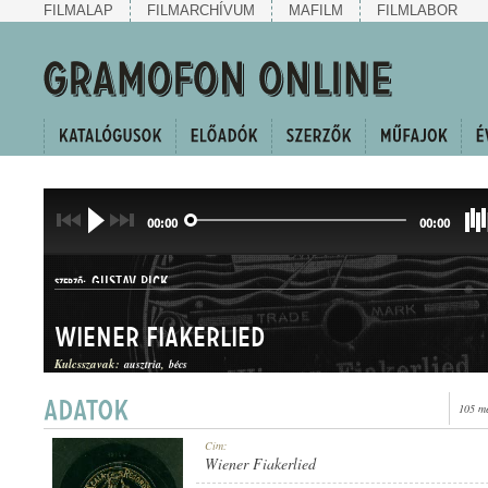
FILMALAP
FILMARCHÍVUM
MAFILM
FILMLABOR
00:00
00:00
GUSTAV PICK
SZERZŐ:
Wiener Fiakerlied
Kulcsszavak:
ausztria
bécs
105 me
BÉCSI DAL
Cím:
MŰFAJ:
Wiener Fiakerlied