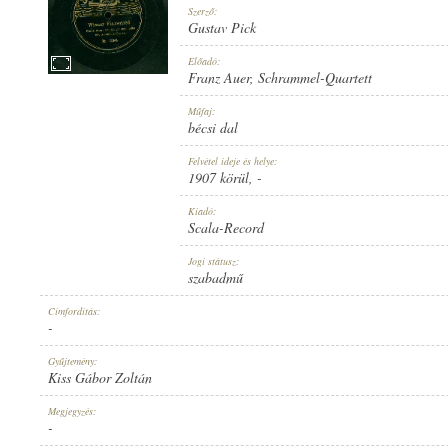
Szerző:
Gustav Pick
Előadó:
Franz Auer
,
Schrammel-Quartett
1907 KÖRÜL
Műfaj:
MEGJELENÉS IDEJE:
bécsi dal
Felvétel ideje és helye:
1907 körül
, -
Kiadó:
Scala-Record
SCALA-RECORD
Jogi státusz:
KIADÓ:
szabadmű
Címfordítás:
-
Gyűjtemény:
Kiss Gábor Zoltán
13344
Megjegyzés:
LEMEZSZÁM:
-